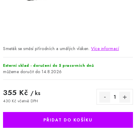
HODNOCENÍ OBCHODU
Naše služby
Jak nakupovat
O nás
Kontakty
Obchodní podmínky
Podmínky ochrany osobních údajů
Samoobslužné platební terminály
Smeták se směsí přírodních a umělých vláken.
Více informací
Externí sklad - doručení do 5 pracovních dnů
14.8.2026
355 Kč
/ ks
430 Kč včetně DPH
Měrná cena:
PŘIDAT DO KOŠÍKU