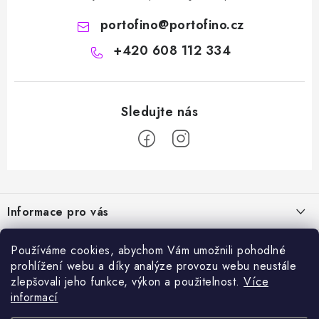
portofino
@
portofino.cz
+420 608 112 334
Z
á
Informace pro vás
p
a
Naše služby
Sortiment
Používáme cookies, abychom Vám umožnili pohodlné
t
prohlížení webu a díky analýze provozu webu neustále
Jak nakupovat
í
Chemie a péče o vozidla
zlepšovali jeho funkce, výkon a použitelnost.
Více
Nejprodávanější
O nás
informací
Příslušenství a ND k automyčkám
Kartáč Turbo (různé průměry)