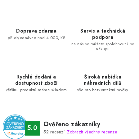
v
l
á
d
Doprava zdarma
Servis a technická
podpora
a
při objednávce nad 4 000,-Kč
na nás se můžete spolehnout i po
c
nákupu
í
p
r
Rychlé dodání a
Široká nabídka
v
dostupnost zboží
náhradních dílů
k
většinu produktů máme skladem
vše pro bezkontaktní myčky
y
v
ý
p
Ověřeno zákazníky
i
5.0
52
recenzí.
Zobrazit všechny recenze
s