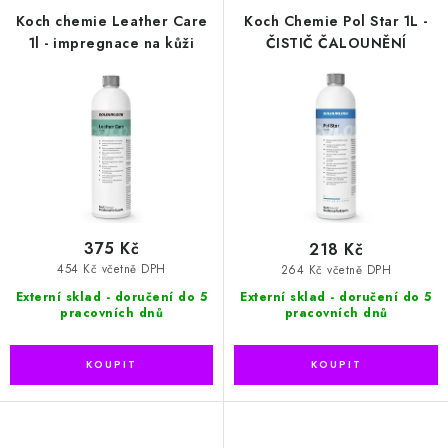
r
p
Koch chemie Leather Care
Koch Chemie Pol Star 1L -
o
r
1l - impregnace na kůži
ČISTIČ ČALOUNĚNÍ
d
o
u
d
k
u
t
k
ů
t
ů
375 Kč
218 Kč
454 Kč včetně DPH
264 Kč včetně DPH
Externí sklad - doručení do 5
Externí sklad - doručení do 5
pracovních dnů
pracovních dnů