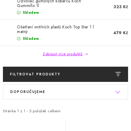
HODNOCENÍ OBCHODU
Oživovač gumových koberců Koch
Gummifix 1l
323 Kč
Skladem
Naše služby
Jak nakupovat
O nás
Kontakty
Obchodní podmínky
Podmínky ochrany osobních údajů
Ošetření vnitřních plastů Koch Top Star 1 l
matný
479 Kč
Samoobslužné platební terminály
Skladem
Zobrazit více produktů
FILTROVAT PRODUKTY
V
Ř
DOPORUČUJEME
ý
a
p
z
i
e
Stránka
1
z
1
-
5
položek celkem
s
n
p
í