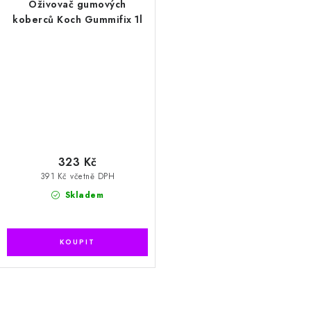
Oživovač gumových
koberců Koch Gummifix 1l
323 Kč
391 Kč včetně DPH
Skladem
O