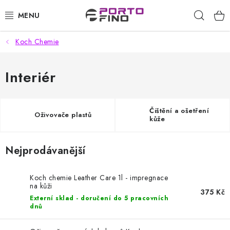
Přejít
Hleda
na
obsah
Koch Chemie
CHEMIE A PÉČE O VOZIDLA
PŘÍSLUŠENSTVÍ A ND K AUTOMYČKÁM
Interiér
VYSOKOTLAKÉ A ČISTÍCÍ STROJE
Čištění a ošetření
Oživovače plastů
kůže
VYSAVAČE, TEPOVAČE
Nejprodávanější
PŘÍSLUŠENSTVÍ
DOMÁCNOST A ZAHRADA
Koch chemie Leather Care 1l - impregnace
na kůži
375 Kč
Externí sklad - doručení do 5 pracovních
CHEMIE - BEZKONTAKTNÍ MYČKY
dnů