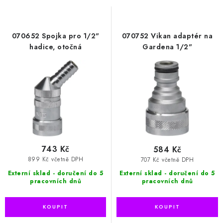
s
n
p
í
r
p
070652 Spojka pro 1/2"
070752 Vikan adaptér na
o
r
hadice, otočná
Gardena 1/2"
d
o
u
d
k
u
t
k
ů
t
ů
743 Kč
584 Kč
899 Kč včetně DPH
707 Kč včetně DPH
Externí sklad - doručení do 5
Externí sklad - doručení do 5
pracovních dnů
pracovních dnů