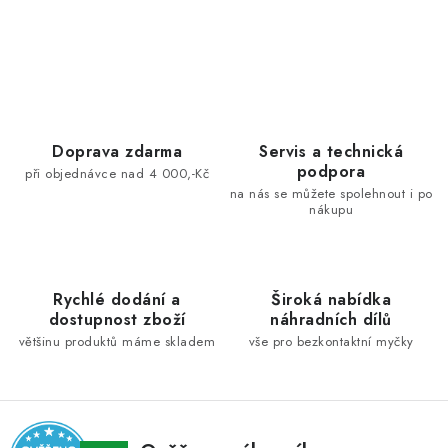
O
v
l
á
d
Doprava zdarma
Servis a technická
podpora
a
při objednávce nad 4 000,-Kč
na nás se můžete spolehnout i po
c
nákupu
í
p
r
Rychlé dodání a
Široká nabídka
v
dostupnost zboží
náhradních dílů
k
většinu produktů máme skladem
vše pro bezkontaktní myčky
y
v
ý
p