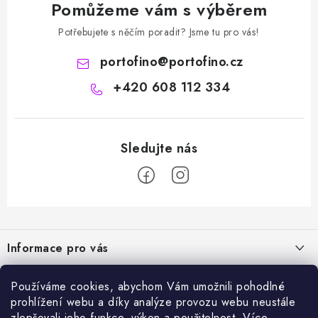
Pomůžeme vám s výběrem
Potřebujete s něčím poradit? Jsme tu pro vás!
portofino
@
portofino.cz
+420 608 112 334
Z
á
Informace pro vás
p
a
Naše služby
Sortiment
Používáme cookies, abychom Vám umožnili pohodlné
t
prohlížení webu a díky analýze provozu webu neustále
Jak nakupovat
í
Chemie a péče o vozidla
zlepšovali jeho funkce, výkon a použitelnost.
Více