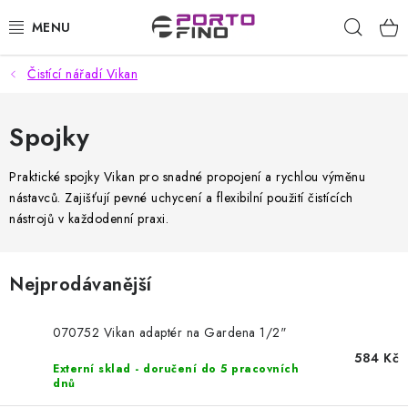
Přejít
Hleda
na
obsah
Čistící nářadí Vikan
CHEMIE A PÉČE O VOZIDLA
PŘÍSLUŠENSTVÍ A ND K AUTOMYČKÁM
Spojky
VYSOKOTLAKÉ A ČISTÍCÍ STROJE
Praktické spojky Vikan pro snadné propojení a rychlou výměnu
nástavců. Zajišťují pevné uchycení a flexibilní použití čistících
nástrojů v každodenní praxi.
VYSAVAČE, TEPOVAČE
PŘÍSLUŠENSTVÍ
Nejprodávanější
DOMÁCNOST A ZAHRADA
070752 Vikan adaptér na Gardena 1/2"
584 Kč
CHEMIE - BEZKONTAKTNÍ MYČKY
Externí sklad - doručení do 5 pracovních
dnů