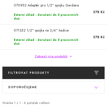
HODNOCENÍ OBCHODU
070952 Adaptér pro 1/2" spojku Gardena
378 Kč
Naše služby
Jak nakupovat
O nás
Kontakty
Externí sklad - doručení do 5 pracovních
dnů
Obchodní podmínky
Podmínky ochrany osobních údajů
Samoobslužné platební terminály
071352 1/2" spojka na 3/4" hadice
378 Kč
Externí sklad - doručení do 5 pracovních
dnů
Zobrazit více produktů
FILTROVAT PRODUKTY
V
Ř
DOPORUČUJEME
ý
a
p
z
i
e
Stránka
1
z
1
-
6
položek celkem