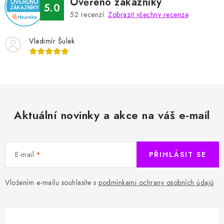
Ověřeno zákazníky
i
5.0
52
recenzí.
Zobrazit všechny recenze
s
u
Vladimír Šulek
Aktuální novinky a akce na váš e-mail
E-mail
PŘIHLÁSIT SE
Vložením e-mailu souhlasíte s
podmínkami ochrany osobních údajů