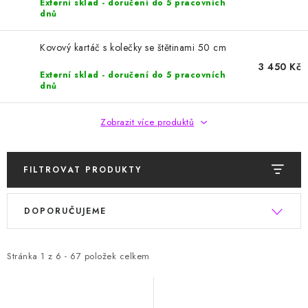
Externí sklad - doručení do 5 pracovních
dnů
Kovový kartáč s kolečky se štětinami 50 cm
3 450 Kč
Externí sklad - doručení do 5 pracovních
dnů
Zobrazit více produktů
FILTROVAT PRODUKTY
V
Ř
DOPORUČUJEME
ý
a
p
z
i
e
Stránka
1
z
6
-
67
položek celkem
s
n
p
í