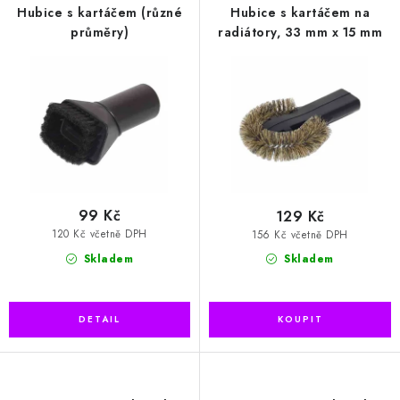
r
p
Hubice s kartáčem (různé
Hubice s kartáčem na
o
r
průměry)
radiátory, 33 mm x 15 mm
d
o
u
d
k
u
t
k
ů
t
ů
99 Kč
129 Kč
120 Kč včetně DPH
156 Kč včetně DPH
Skladem
Skladem