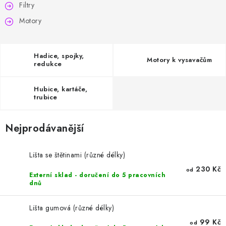
HODNOCENÍ OBCHODU
Filtry
Motory
Naše služby
Jak nakupovat
O nás
Kontakty
Obchodní podmínky
Podmínky ochrany osobních údajů
Hadice, spojky,
Motory k vysavačům
Samoobslužné platební terminály
redukce
Hubice, kartáče,
trubice
Nejprodávanější
Lišta se štětinami (různé délky)
230 Kč
od
Externí sklad - doručení do 5 pracovních
dnů
Lišta gumová (různé délky)
99 Kč
od