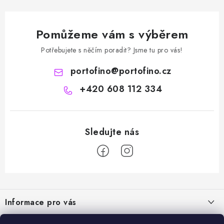
Pomůžeme vám s výběrem
Potřebujete s něčím poradit? Jsme tu pro vás!
portofino
@
portofino.cz
+420 608 112 334
Z
á
Informace pro vás
p
a
Naše služby