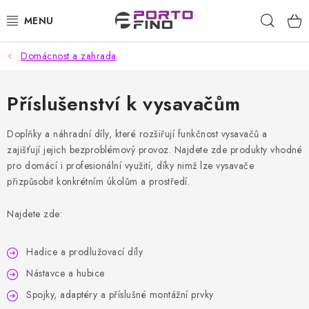
Přejít
Hleda
na
obsah
Domácnost a zahrada
CHEMIE A PÉČE O VOZIDLA
PŘÍSLUŠENSTVÍ A ND K AUTOMYČKÁM
Příslušenství k vysavačům
VYSOKOTLAKÉ A ČISTÍCÍ STROJE
Doplňky a náhradní díly, které rozšiřují funkčnost vysavačů a
zajišťují jejich bezproblémový provoz. Najdete zde produkty vhodné
pro domácí i profesionální využití, díky nimž lze vysavače
VYSAVAČE, TEPOVAČE
přizpůsobit konkrétním úkolům a prostředí.
PŘÍSLUŠENSTVÍ
Najdete zde:
DOMÁCNOST A ZAHRADA
Hadice a prodlužovací díly
Nástavce a hubice
CHEMIE - BEZKONTAKTNÍ MYČKY
Spojky, adaptéry a příslušné montážní prvky