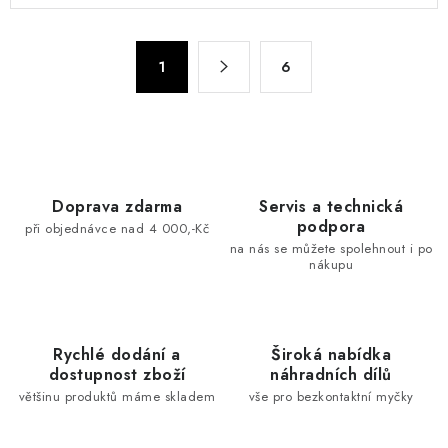
l
á
S
d
1
6
t
a
r
c
á
n
í
k
p
o
r
Doprava zdarma
Servis a technická
v
v
podpora
při objednávce nad 4 000,-Kč
á
k
na nás se můžete spolehnout i po
n
nákupu
y
í
v
ý
p
Rychlé dodání a
Široká nabídka
dostupnost zboží
náhradních dílů
i
většinu produktů máme skladem
vše pro bezkontaktní myčky
s
u