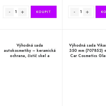
k
t
ů
ů
Výhodná sada
Výhodná sada Vika
autokosmetiky – keramická
350 mm (707852) +
ochrana, čistič skel a
Car Cosmetics Glas
mikrovlákno
Fog + mikrovlákno