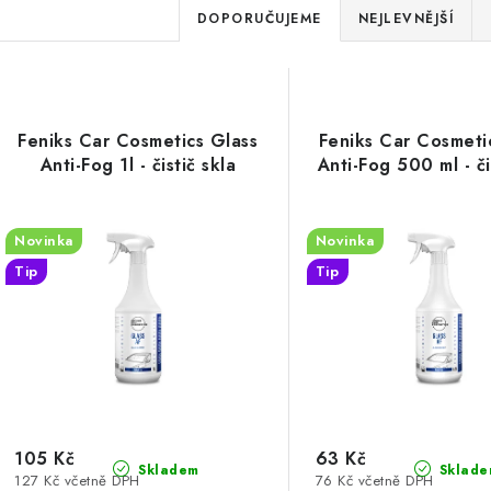
Ř
DOPORUČUJEME
NEJLEVNĚJŠÍ
a
V
z
ý
e
Feniks Car Cosmetics Glass
Feniks Car Cosmeti
p
Anti-Fog 1l - čistič skla
Anti-Fog 500 ml - či
n
í
s
Novinka
Novinka
p
Tip
Tip
p
r
r
o
o
d
d
u
u
105 Kč
63 Kč
k
Skladem
Sklade
127 Kč včetně DPH
76 Kč včetně DPH