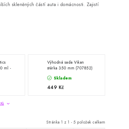
ších skleněných částí auta i domácnosti. Zajistí
ics
Výhodná sada Vikan
0 ml -
stěrka 350 mm (707852)
+ Feniks Car Cosmetics
Skladem
Glass Anti-Fog +
mikrovlákno ZDARMA
449 Kč
ktů
Stránka
1
z
1
-
5
položek celkem