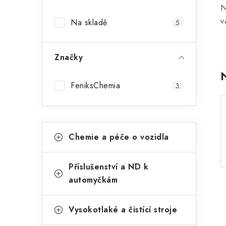
a
N
v
Na skladě
5
n
n
Značky
í
p
FeniksChemia
3
a
n
K
Přeskočit
Chemie a péče o vozidla
kategorie
e
a
t
l
Příslušenství a ND k
e
automyčkám
g
o
Vysokotlaké a čistící stroje