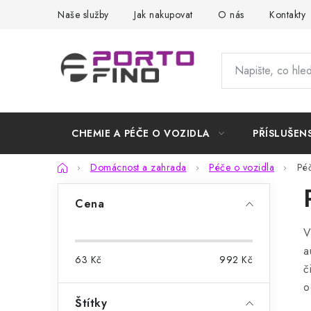
Přejít
Naše služby
Jak nakupovat
O nás
Kontakty
na
obsah
CHEMIE A PÉČE O VOZIDLA
PŘÍSLUŠEN
Domů
Domácnost a zahrada
Péče o vozidla
Péč
P
Cena
o
V
s
a
63
Kč
992
Kč
t
č
o
r
Štítky