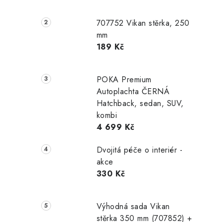
707752 Vikan stěrka, 250
mm
189 Kč
POKA Premium
Autoplachta ČERNÁ
Hatchback, sedan, SUV,
kombi
4 699 Kč
Dvojitá péče o interiér -
akce
330 Kč
Výhodná sada Vikan
stěrka 350 mm (707852) +