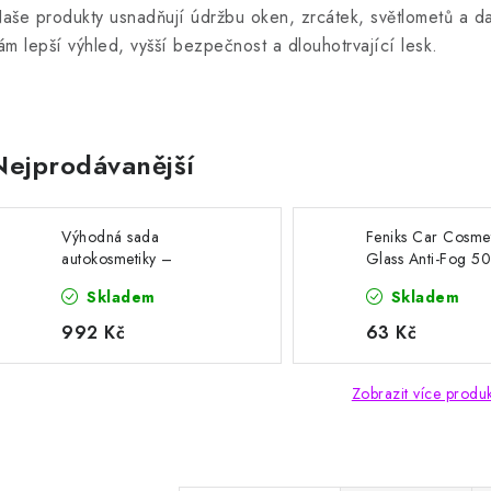
aše produkty usnadňují údržbu oken, zrcátek, světlometů a dal
ám lepší výhled, vyšší bezpečnost a dlouhotrvající lesk.
Nejprodávanější
Výhodná sada
Feniks Car Cosmet
autokosmetiky –
Glass Anti-Fog 50
keramická ochrana, čistič
čistič skla
Skladem
Skladem
skel a mikrovlákno
992 Kč
63 Kč
Zobrazit více produ