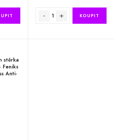
n stěrka
 Feniks
s Anti-
 ZDARMA