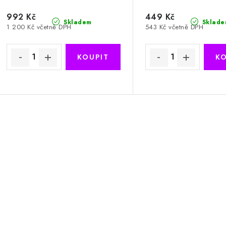
992 Kč
449 Kč
Skladem
Sklade
1 200 Kč včetně DPH
543 Kč včetně DPH
O
v
á
d
a