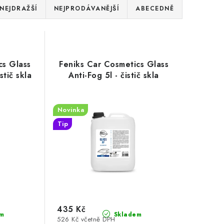
NEJDRAŽŠÍ
NEJPRODÁVANĚJŠÍ
ABECEDNĚ
cs Glass
Feniks Car Cosmetics Glass
stič skla
Anti-Fog 5l - čistič skla
Novinka
Tip
435 Kč
m
Skladem
526 Kč včetně DPH