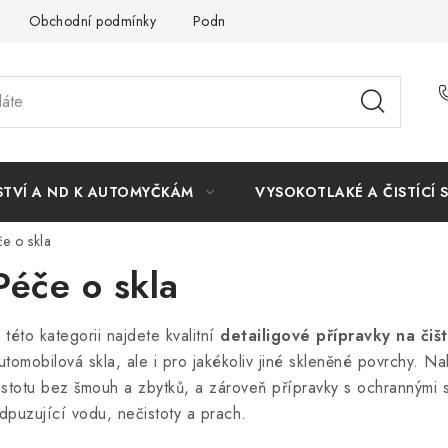
Obchodní podmínky
Podmínky ochrany osobních údajů
STVÍ A ND K AUTOMYČKÁM
VYSOKOTLAKÉ A ČISTÍCÍ 
e o skla
Péče o skla
 této kategorii najdete kvalitní
detailigové přípravky na čiš
utomobilová skla, ale i pro jakékoliv jiné skleněné povrchy. N
istotu bez šmouh a zbytků, a zároveň přípravky s ochrannými sl
dpuzující vodu, nečistoty a prach.