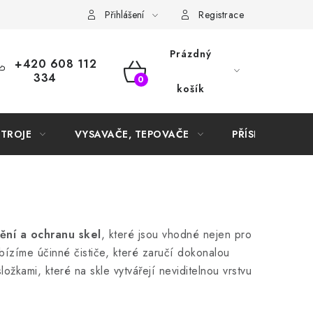
Samoobslužné platební terminály
Přihlášení
Registrace
Prázdný
+420 608 112
334
NÁKUPNÍ
košík
KOŠÍK
STROJE
VYSAVAČE, TEPOVAČE
PŘÍSLUŠENSTVÍ
tění a ochranu skel
, které jsou vhodné nejen pro
abízíme účinné čističe, které zaručí dokonalou
ožkami, které na skle vytvářejí neviditelnou vrstvu