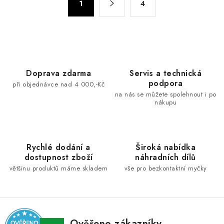
d
1
4
t
a
r
c
á
n
í
k
p
o
r
Doprava zdarma
Servis a technická
v
v
podpora
při objednávce nad 4 000,-Kč
á
k
na nás se můžete spolehnout i po
n
nákupu
y
í
v
ý
p
Rychlé dodání a
Široká nabídka
dostupnost zboží
náhradních dílů
i
většinu produktů máme skladem
vše pro bezkontaktní myčky
s
u
Ověřeno zákazníky