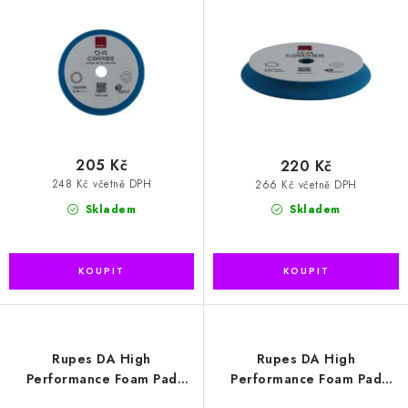
d
o
kotouč (9.DA150H)
kotouč (9.DA180H)
u
d
k
u
t
k
ů
t
ů
205 Kč
220 Kč
248 Kč včetně DPH
266 Kč včetně DPH
Skladem
Skladem
Rupes DA High
Rupes DA High
Performance Foam Pad
Performance Foam Pad
Coarse 30/40mm leštící
Coarse 50/70mm leštící