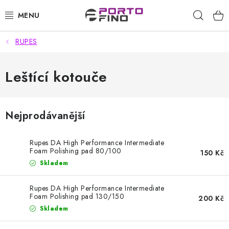
Přejít
Hleda
na
obsah
RUPES
CHEMIE A PÉČE O VOZIDLA
PŘÍSLUŠENSTVÍ A ND K AUTOMYČKÁM
Leštící kotouče
VYSOKOTLAKÉ A ČISTÍCÍ STROJE
Nejprodávanější
VYSAVAČE, TEPOVAČE
Rupes DA High Performance Intermediate
PŘÍSLUŠENSTVÍ
Foam Polishing pad 80/100
150 Kč
Skladem
DOMÁCNOST A ZAHRADA
Rupes DA High Performance Intermediate
Foam Polishing pad 130/150
200 Kč
CHEMIE - BEZKONTAKTNÍ MYČKY
Skladem