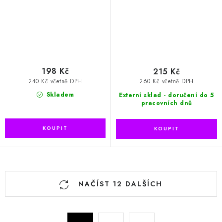
198 Kč
215 Kč
240 Kč včetně DPH
260 Kč včetně DPH
Skladem
Externí sklad - doručení do 5
pracovních dnů
O
NAČÍST 12 DALŠÍCH
v
l
á
S