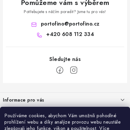
Pomůžeme vám s výběrem
Potřebujete s něčím poradit? Jsme tu pro vás!
portofino
@
portofino.cz
+420 608 112 334
Z
á
Informace pro vás
p
a
Naše služby
Sortiment
Používáme cookies, abychom Vám umožnili pohodlné
t
prohlížení webu a díky analýze provozu webu neustále
Jak nakupovat
í
Chemie a péče o vozidla
zlepšovali jeho funkce, výkon a použitelnost.
Více
Nejprodávanější