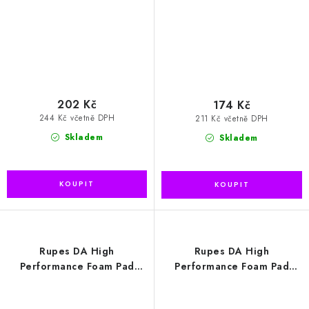
202 Kč
174 Kč
244 Kč včetně DPH
211 Kč včetně DPH
Skladem
Skladem
Rupes DA High
Rupes DA High
Performance Foam Pad
Performance Foam Pad
Ultra Fine 130/150mm
Ultra Fine 150/180mm
leštící kotouč (9.DA150S)
leštící kotouč (9.DA180S)