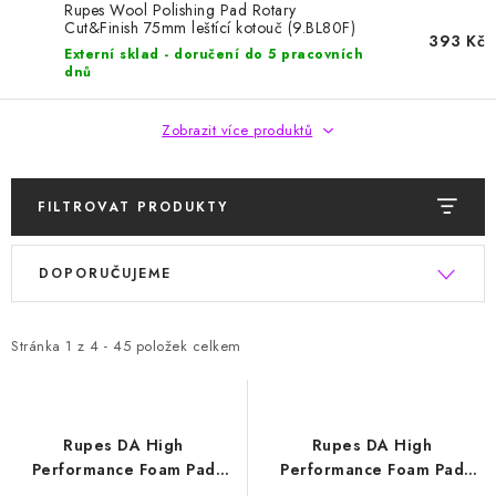
HODNOCENÍ OBCHODU
Rupes Wool Polishing Pad Rotary
Cut&Finish 75mm leštící kotouč (9.BL80F)
393 Kč
Externí sklad - doručení do 5 pracovních
Naše služby
Jak nakupovat
O nás
Kontakty
dnů
Obchodní podmínky
Podmínky ochrany osobních údajů
Zobrazit více produktů
Samoobslužné platební terminály
FILTROVAT PRODUKTY
V
Ř
DOPORUČUJEME
ý
a
p
z
i
e
Stránka
1
z
4
-
45
položek celkem
s
n
p
í
r
p
Rupes DA High
Rupes DA High
o
r
Performance Foam Pad
Performance Foam Pad
Coarse 130/150mm leštící
Coarse 150/180mm leštící