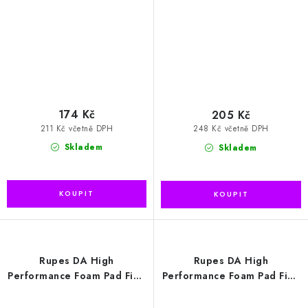
kotouč (9.DA100H)
(9.DA150M)
174 Kč
205 Kč
211 Kč včetně DPH
248 Kč včetně DPH
Skladem
Skladem
Rupes DA High
Rupes DA High
Performance Foam Pad Fine
Performance Foam Pad Fine
150/180mm leštící kotouč
30/40mm leštící kotouč
(9.DA180M)
(9.DA40M)