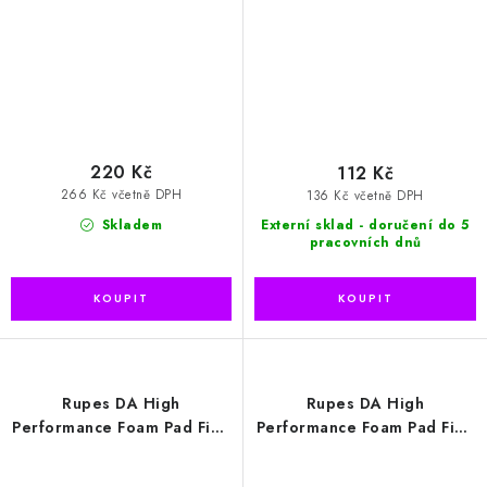
220 Kč
112 Kč
266 Kč včetně DPH
136 Kč včetně DPH
Skladem
Externí sklad - doručení do 5
pracovních dnů
Rupes DA High
Rupes DA High
Performance Foam Pad Fine
Performance Foam Pad Fine
50/70mm leštící kotouč
80/100mm leštící kotouč
(9.DA70M)
(9.DA100M)