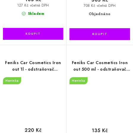
127 Kč včetně DPH
708 Kč včetně DPH
Skladem
Objednáno
Feniks Car Cosmetics Iron
Feniks Car Cosmetics Iron
out 1l - odstraňovač
out 500 ml - odstraňovač
polétavé rzi z laku a ráfků
polétavé rzi z laku a ráfků
Novinka
Novinka
220 Kč
135 Kč