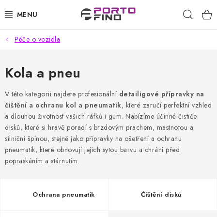
Přejít
Hleda
na
obsah
Péče o vozidla
CHEMIE A PÉČE O VOZIDLA
PŘÍSLUŠENSTVÍ A ND K AUTOMYČKÁM
Kola a pneu
VYSOKOTLAKÉ A ČISTÍCÍ STROJE
V této kategorii najdete profesionální
detailigové přípravky na
čištění a ochranu kol a pneumatik
, které zaručí perfektní vzhled
a dlouhou životnost vašich ráfků i gum. Nabízíme účinné čističe
VYSAVAČE, TEPOVAČE
disků, které si hravě poradí s brzdovým prachem, mastnotou a
silniční špínou, stejně jako přípravky na ošetření a ochranu
PŘÍSLUŠENSTVÍ
pneumatik, které obnovují jejich sytou barvu a chrání před
popraskáním a stárnutím.
DOMÁCNOST A ZAHRADA
CHEMIE - BEZKONTAKTNÍ MYČKY
Ochrana pneumatik
Čištění disků