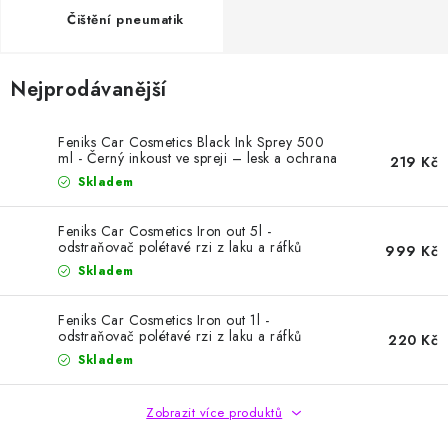
HODNOCENÍ OBCHODU
Čištění pneumatik
Naše služby
Jak nakupovat
O nás
Kontakty
Nejprodávanější
Obchodní podmínky
Podmínky ochrany osobních údajů
Samoobslužné platební terminály
Feniks Car Cosmetics Black Ink Sprey 500
ml - Černý inkoust ve spreji – lesk a ochrana
219 Kč
pneumatik
Skladem
Feniks Car Cosmetics Iron out 5l -
odstraňovač polétavé rzi z laku a ráfků
999 Kč
Skladem
Feniks Car Cosmetics Iron out 1l -
odstraňovač polétavé rzi z laku a ráfků
220 Kč
Skladem
Zobrazit více produktů