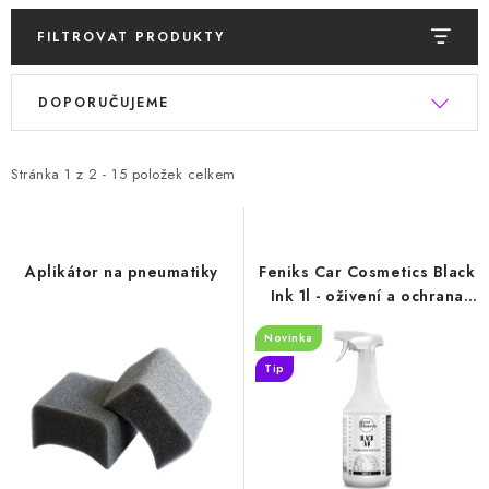
FILTROVAT PRODUKTY
V
Ř
DOPORUČUJEME
ý
a
p
z
i
e
Stránka
1
z
2
-
15
položek celkem
s
n
p
í
r
p
Aplikátor na pneumatiky
Feniks Car Cosmetics Black
o
r
Ink 1l - oživení a ochrana
pneumatik a plastů
d
o
Novinka
u
d
Tip
k
u
t
k
ů
t
ů