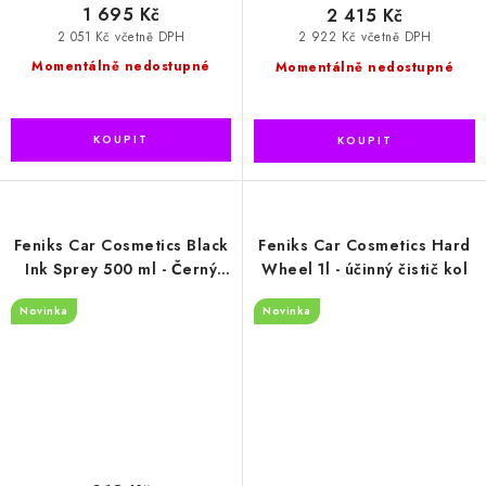
1 695 Kč
2 415 Kč
2 051 Kč včetně DPH
2 922 Kč včetně DPH
Momentálně nedostupné
Momentálně nedostupné
Feniks Car Cosmetics Black
Feniks Car Cosmetics Hard
Ink Sprey 500 ml - Černý
Wheel 1l - účinný čistič kol
inkoust ve spreji – lesk a
Novinka
Novinka
ochrana pneumatik