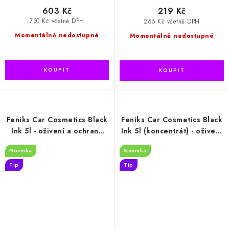
603 Kč
219 Kč
730 Kč včetně DPH
265 Kč včetně DPH
Momentálně nedostupné
Momentálně nedostupné
Feniks Car Cosmetics Black
Feniks Car Cosmetics Black
Ink 5l - oživení a ochrana
Ink 5l (koncentrát) - oživení
pneumatik a plastů
a ochrana pneumatik a
Novinka
Novinka
plastů
Tip
Tip