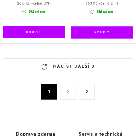
266 Kč včetně DPH
163 Kč včetně DPH
Skladem
Skladem
O
NAČÍST DALŠÍ 3
v
l
á
S
d
1
2
t
a
r
c
á
n
í
k
p
o
r
Doprava zdarma
Servis a technická