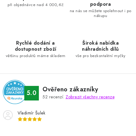
v
v
podpora
při objednávce nad 4 000,-Kč
á
k
na nás se můžete spolehnout i po
n
nákupu
y
í
v
ý
p
Rychlé dodání a
Široká nabídka
dostupnost zboží
náhradních dílů
i
většinu produktů máme skladem
vše pro bezkontaktní myčky
s
u
Ověřeno zákazníky
5.0
52
recenzí.
Zobrazit všechny recenze
Vladimír Šulek