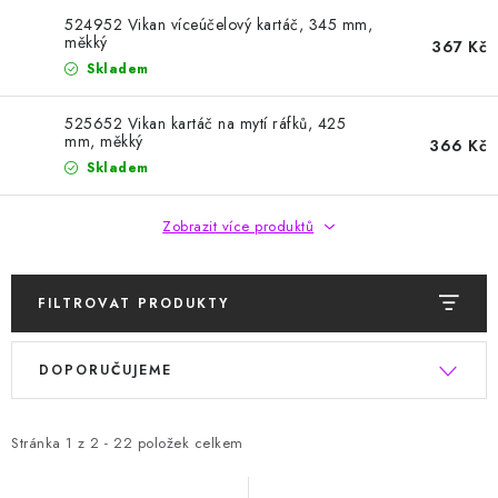
HODNOCENÍ OBCHODU
524952 Vikan víceúčelový kartáč, 345 mm,
měkký
367 Kč
Naše služby
Jak nakupovat
O nás
Kontakty
Skladem
Obchodní podmínky
Podmínky ochrany osobních údajů
525652 Vikan kartáč na mytí ráfků, 425
Samoobslužné platební terminály
mm, měkký
366 Kč
Skladem
Zobrazit více produktů
FILTROVAT PRODUKTY
V
Ř
DOPORUČUJEME
ý
a
p
z
i
e
Stránka
1
z
2
-
22
položek celkem
s
n