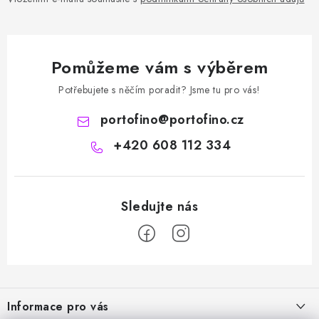
Pomůžeme vám s výběrem
Potřebujete s něčím poradit? Jsme tu pro vás!
portofino
@
portofino.cz
+420 608 112 334
Z
á
Informace pro vás
p