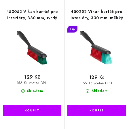
p
í
r
p
450052 Vikan kartáč pro
450252 Vikan kartáč pro
o
r
interiéry, 330 mm, tvrdý
interiéry, 330 mm, měkký
d
o
Tip
u
d
k
u
t
k
ů
t
ů
129 Kč
129 Kč
156 Kč včetně DPH
156 Kč včetně DPH
Skladem
Skladem