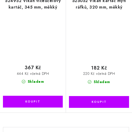
524952 Vikan víceúčelový
525052 Vikan kartáč mytí
kartáč, 345 mm, měkký
ráfků, 320 mm, měkký
367 Kč
182 Kč
444 Kč včetně DPH
220 Kč včetně DPH
Skladem
Skladem
O