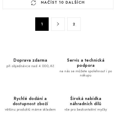
NAČÍST 10 DALŠÍCH
v
l
á
S
d
1
2
t
a
r
c
á
n
í
k
p
o
r
Doprava zdarma
Servis a technická
v
v
podpora
při objednávce nad 4 000,-Kč
á
k
na nás se můžete spolehnout i po
n
nákupu
y
í
v
ý
p
Rychlé dodání a
Široká nabídka
dostupnost zboží
náhradních dílů
i
většinu produktů máme skladem
vše pro bezkontaktní myčky
s