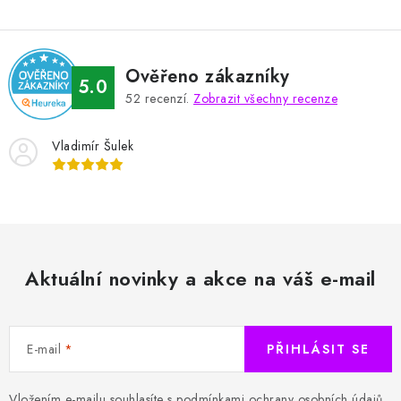
u
Ověřeno zákazníky
5.0
52
recenzí.
Zobrazit všechny recenze
Vladimír Šulek
Aktuální novinky a akce na váš e-mail
E-mail
PŘIHLÁSIT SE
Vložením e-mailu souhlasíte s
podmínkami ochrany osobních údajů