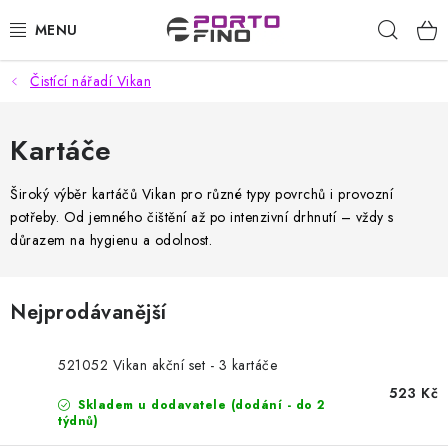
Přejít
Hleda
na
obsah
Čistící nářadí Vikan
CHEMIE A PÉČE O VOZIDLA
PŘÍSLUŠENSTVÍ A ND K AUTOMYČKÁM
Kartáče
VYSOKOTLAKÉ A ČISTÍCÍ STROJE
Široký výběr kartáčů Vikan pro různé typy povrchů i provozní
potřeby. Od jemného čištění až po intenzivní drhnutí – vždy s
důrazem na hygienu a odolnost.
VYSAVAČE, TEPOVAČE
PŘÍSLUŠENSTVÍ
Nejprodávanější
DOMÁCNOST A ZAHRADA
521052 Vikan akční set - 3 kartáče
523 Kč
CHEMIE - BEZKONTAKTNÍ MYČKY
Skladem u dodavatele (dodání - do 2
týdnů)