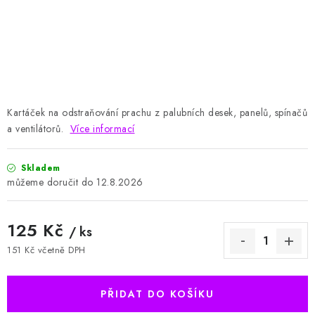
HODNOCENÍ OBCHODU
Naše služby
Jak nakupovat
O nás
Kontakty
Obchodní podmínky
Podmínky ochrany osobních údajů
Samoobslužné platební terminály
Kartáček na odstraňování prachu z palubních desek, panelů, spínačů
a ventilátorů.
Více informací
Skladem
12.8.2026
125 Kč
/ ks
151 Kč včetně DPH
Měrná cena:
PŘIDAT DO KOŠÍKU