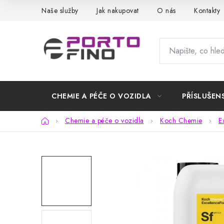
Přejít
Naše služby
Jak nakupovat
O nás
Kontakty
na
obsah
CHEMIE A PÉČE O VOZIDLA
PŘÍSLUŠEN
Domů
Chemie a péče o vozidla
Koch Chemie
E