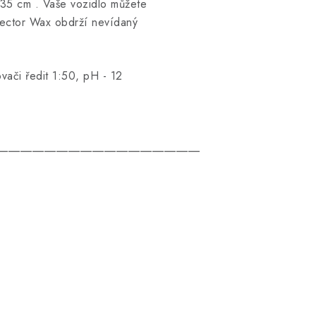
 35 cm
. Vaše vozidlo můžete
ector Wax obdrží nevídaný
vači ředit 1:50, pH - 12
__________________________________