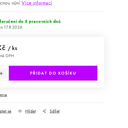
ocnou vůní
Více informací
 doručení do 5 pracovních dnů
17.8.2026
Kč
/ ks
tně DPH
:
PŘIDAT DO KOŠÍKU
emie
ptat se
Hlídat
Sdílet