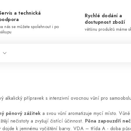
Servis a technická
Rychlé dodání a
podpora
dostupnost zboží
na nás se můžete spolehnout i po
většinu produktů máme 
nákupu
 alkalický přípravek s intenzivní ovocnou vůní pro samoobslu
ný pěnový zážitek
a svou vůní aromatizuje mycí místo. Vůně
ějí nečistoty a zvyšují čistící účinnost.
Pěna zapouzdří neč
 dojde k jemnému vyčištění barvy. VDA – třída A - doba půs