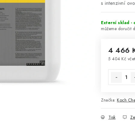
s intenzivní ov
Externí sklad -
4 466 
5 404 Kč vče
Měrná cena
Značka:
Koch Ch
Tisk
Ze