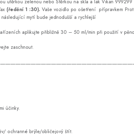
ou utěrkou zelenou nebo Stěrkou na skla a lak
Vikan 999299
Wax
(ředění 1 :30).
Vaše vozidlo po ošetření přípravkem Prot
 následující mytí bude jednodušší a rychlejší
ízeních aplikujte přibližně 30 – 50 ml/min při použití v pěno
ejte zaschnout.
_____________________________________________________
i účinky.
/ ochranné brýle/obličejový štít.