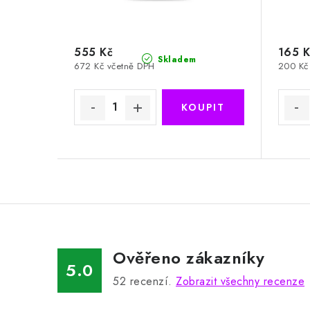
555 Kč
165 K
Skladem
672 Kč včetně DPH
200 Kč
Ověřeno zákazníky
5.0
52
recenzí.
Zobrazit všechny recenze