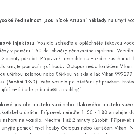
ysoké ředitelnosti jsou nízké vstupní náklady
na umytí voz
nové injektoru:
Vozidlo zchlaďte a opláchněte tlakovou vod
ředěný v poměru 1:50 do lahvičky pěnovacího injektoru. Vozid
ž 2 minuty působit. Přípravek nenechte na vozidle zaschnout.
idlo umyjte pomocí mycí houby
Octopus
nebo kartáčem Vikan.
ou utěrkou zelenou
nebo Stěrkou na skla a lak
Vikan 999299
Wax
(ředění 1:30).
Vaše vozidlo po ošetření přípravkem Prote
ující mytí bude jednodušší a rychlejší.
akové pistole postřikovací
nebo
Tlakového postřikovače
otlakého čističe. Přípravek nařeďte 1: 50 - 1:80 a nalejte d
 nahoru na vozidlo. Nechte 1 až 2 minuty působit. Přípravek
o umyjte pomocí mycí houby Octopus nebo kartáčem Vikan. N