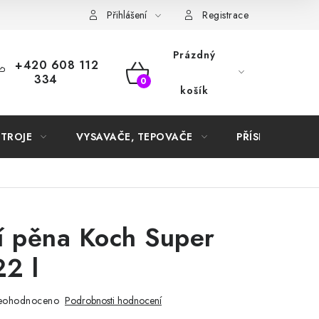
Samoobslužné platební terminály
Přihlášení
Registrace
Prázdný
+420 608 112
334
NÁKUPNÍ
košík
KOŠÍK
STROJE
VYSAVAČE, TEPOVAČE
PŘÍSLUŠENSTVÍ
í pěna Koch Super
2 l
eohodnoceno
Podrobnosti hodnocení