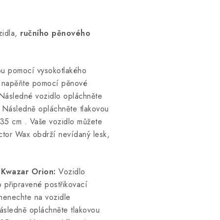
idla,
ručního pěnového
ou pomocí vysokotlakého
lo napěňte pomocí pěnové
 Následné vozidlo opláchněte
 Následně opláchněte tlakovou
 35 cm
. Vaše vozidlo můžete
ctor Wax obdrží nevídaný lesk,
 Kwazar Orion
:
Vozidlo
o připravené postřikovací
 nenechte na vozidle
ásledně opláchněte tlakovou