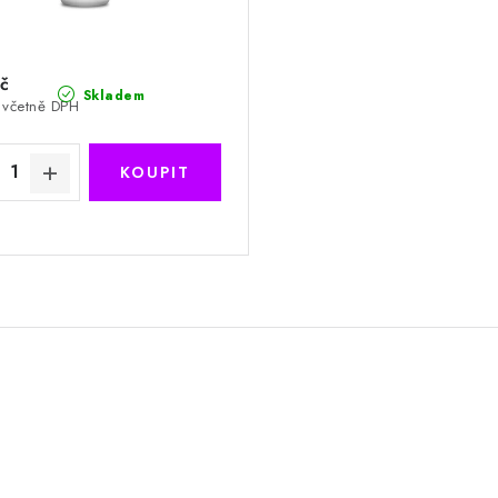
č
Skladem
 včetně DPH