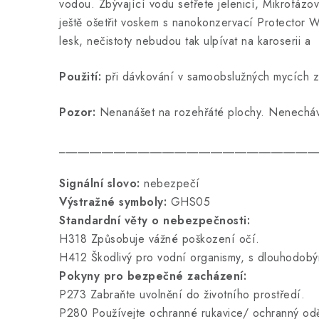
vodou. Zbývající vodu setřete jelenicí,
Mikrofázov
ještě ošetřit voskem s nanokonzervací Protector 
lesk, nečistoty nebudou tak ulpívat na karoserii a
Použití:
při dávkování v samoobslužných mycích zař
Pozor:
Nenanášet na rozehřáté plochy. Nenecháv
__________________________________________
Signální slovo:
nebezpečí
Výstražné symboly:
GHS05
Standardní věty o nebezpečnosti:
H318 Způsobuje vážné poškození očí.
H412 Škodlivý pro vodní organismy, s dlouhodobým
Pokyny pro bezpečné zacházení:
P273 Zabraňte uvolnění do životního prostředí.
P280 Používejte ochranné rukavice/ ochranný oděv