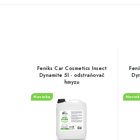
Feniks Car Cosmetics Insect
Feni
Dynamite 5l - odstraňovač
Dyn
hmyzu
Novinka
Novink