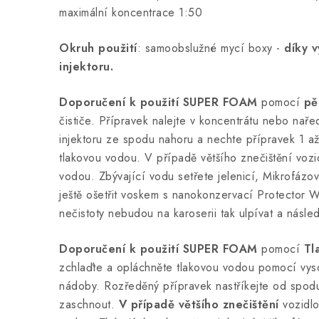
maximální koncentrace 1:50
Okruh použití
: samoobslužné mycí boxy -
díky v
injektoru.
Doporučení k použití SUPER FOAM
pomocí
pě
čističe. Přípravek nalejte v koncentrátu nebo na
injektoru ze spodu nahoru a nechte přípravek 1 a
tlakovou vodou. V případě většího znečištění voz
vodou. Zbývající vodu setřete jelenicí,
Mikrofázov
ještě ošetřit voskem s nanokonzervací
Protector 
nečistoty nebudou na karoserii tak ulpívat a násled
Doporučení k použití SUPER FOAM
pomocí
Tl
zchlaďte a opláchněte tlakovou vodou pomocí vysok
nádoby. Rozředěný přípravek nastříkejte od spodu
zaschnout.
V případě většího znečištění
vozidl