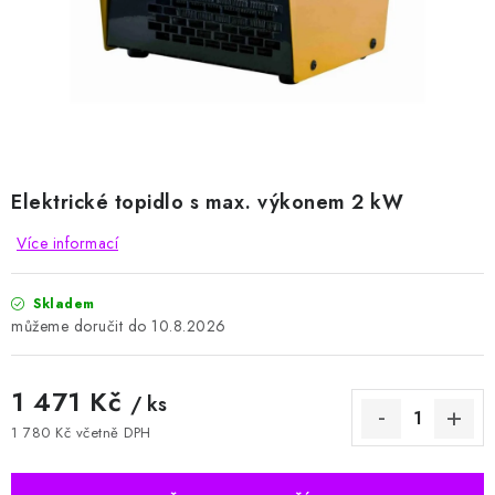
HODNOCENÍ OBCHODU
Naše služby
Jak nakupovat
O nás
Kontakty
Obchodní podmínky
Podmínky ochrany osobních údajů
Samoobslužné platební terminály
Elektrické topidlo s max. výkonem 2 kW
Více informací
Skladem
10.8.2026
1 471 Kč
/ ks
1 780 Kč včetně DPH
Měrná cena: