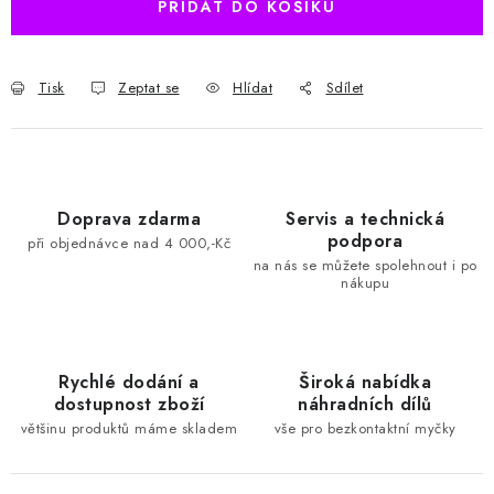
PŘIDAT DO KOŠÍKU
Tisk
Zeptat se
Hlídat
Sdílet
Doprava zdarma
Servis a technická
podpora
při objednávce nad 4 000,-Kč
na nás se můžete spolehnout i po
nákupu
Rychlé dodání a
Široká nabídka
dostupnost zboží
náhradních dílů
většinu produktů máme skladem
vše pro bezkontaktní myčky