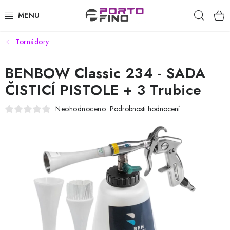
Přejít
Hleda
na
obsah
Tornádory
CHEMIE A PÉČE O VOZIDLA
BENBOW Classic 234 - SADA
PŘÍSLUŠENSTVÍ A ND K AUTOMYČKÁM
ČISTICÍ PISTOLE + 3 Trubice
VYSOKOTLAKÉ A ČISTÍCÍ STROJE
Neohodnoceno
Podrobnosti hodnocení
VYSAVAČE, TEPOVAČE
PŘÍSLUŠENSTVÍ
DOMÁCNOST A ZAHRADA
CHEMIE - BEZKONTAKTNÍ MYČKY