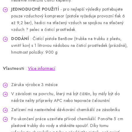
nastavíte intenzitu čisticí kapaliny.
JEDNODUCHÉ POUŽITÍ
- pro nejlepší výsledky potřebujete
pouze vzduchový kompresor (pistole vyžaduje provozní tlak 6
až 9,2 bar), hadici na stlačený vzduch se spojkou na stlačený
vzduch ?
palec a čisticí prostředek.
DODÁNÍ
: Čistící pistole BenBow (trubka na trubku z plastu,
uvnitř kov) s 1 litrovou nádobou na čisticí prostředek (prázdná),
hmotnost položky: 900 g
Vlastnosti
:
Více informací
Záruka výrobce 3 měsíce
V závislosti na povrchu, který má být čištěn, by měly být do
nádrže nality přípravky APC nebo tepovače čalounění
Zařízení má nastavitelné dávkování chemikálií ze zásobníku
Po ukončení práce uzavřete přívod chemikálií.
Ponořte 5 cm
plastové trubky do vody a stiskněte spoušť.
Díky tomu