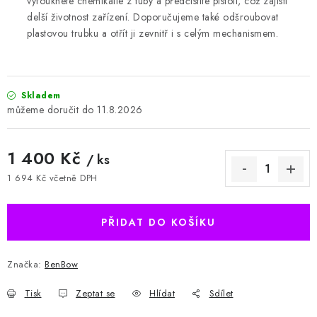
vyfouknete chemikálie z tuby a předčistíte pistoli, což zajistí
delší životnost zařízení.
Doporučujeme také odšroubovat
plastovou trubku a otřít ji zevnitř i s celým mechanismem.
Skladem
11.8.2026
1 400 Kč
/ ks
1 694 Kč včetně DPH
Měrná cena:
PŘIDAT DO KOŠÍKU
Značka:
BenBow
Tisk
Zeptat se
Hlídat
Sdílet