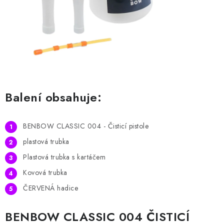
HODNOCENÍ OBCHODU
Naše služby
Jak nakupovat
O nás
Kontakty
Obchodní podmínky
Podmínky ochrany osobních údajů
Samoobslužné platební terminály
Balení obsahuje:
BENBOW CLASSIC 004 - Čisticí pistole
plastová trubka
Plastová trubka s kartáčem
Kovová trubka
ČERVENÁ hadice
BENBOW CLASSIC 004 ČISTICÍ