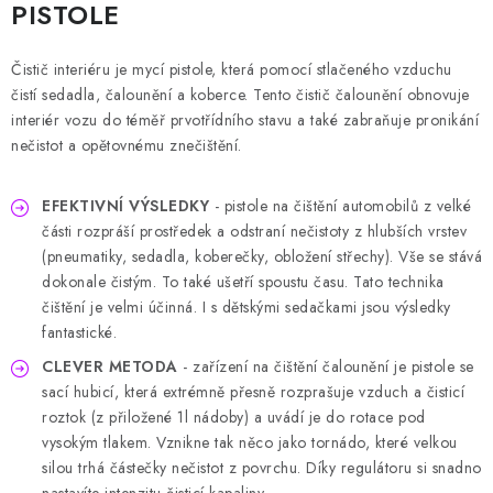
PISTOLE
Čistič interiéru je mycí pistole, která pomocí stlačeného vzduchu
čistí sedadla, čalounění a koberce.
Tento čistič čalounění obnovuje
interiér vozu do téměř prvotřídního stavu a také zabraňuje pronikání
nečistot a opětovnému znečištění.
EFEKTIVNÍ VÝSLEDKY
- pistole na čištění automobilů z velké
části rozpráší prostředek a odstraní nečistoty z hlubších vrstev
(pneumatiky, sedadla, koberečky, obložení střechy).
Vše se stává
dokonale čistým.
To také ušetří spoustu času.
Tato technika
čištění je velmi účinná.
I s dětskými sedačkami jsou výsledky
fantastické.
CLEVER METODA
- zařízení na čištění čalounění je pistole se
sací hubicí, která extrémně přesně rozprašuje vzduch a čisticí
roztok (z přiložené 1l nádoby) a uvádí je do rotace pod
vysokým tlakem.
Vznikne tak něco jako tornádo, které velkou
silou trhá částečky nečistot z povrchu.
Díky regulátoru si snadno