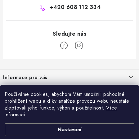
+420 608 112 334
Z
á
Informace pro vás
p
a
Naše služby
Sortiment
Používáme cookies, abychom Vám umožnili pohodlné
t
prohlížení webu a díky analýze provozu webu neustále
Jak nakupovat
í
Chemie a péče o vozidla
zlepšovali jeho funkce, výkon a použitelnost.
Více
Nejprodávanější
O nás
informací
Příslušenství a ND k automyčkám
Kartáč Turbo (různé průměry)
Přijímáme online platby
Kontakty
Detailing
Nastavení
Čerpadlo CAT 350
Obchodní podmínky