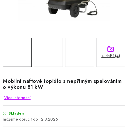
HODNOCENÍ OBCHODU
Naše služby
Jak nakupovat
O nás
Kontakty
Obchodní podmínky
Podmínky ochrany osobních údajů
Samoobslužné platební terminály
+ další (4)
Mobilní naftové topidlo s nepřímým spalováním
o výkonu 81 kW
Více informací
Skladem
12.8.2026