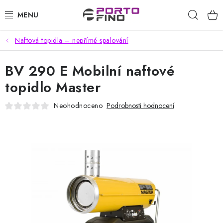
Přejít
Hleda
na
obsah
Naftová topidla – nepřímé spalování
CHEMIE A PÉČE O VOZIDLA
BV 290 E Mobilní naftové
PŘÍSLUŠENSTVÍ A ND K AUTOMYČKÁM
topidlo Master
VYSOKOTLAKÉ A ČISTÍCÍ STROJE
Neohodnoceno
Podrobnosti hodnocení
VYSAVAČE, TEPOVAČE
PŘÍSLUŠENSTVÍ
DOMÁCNOST A ZAHRADA
CHEMIE - BEZKONTAKTNÍ MYČKY