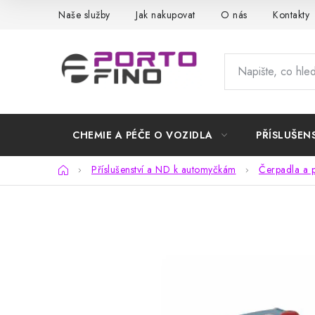
Přejít
Naše služby
Jak nakupovat
O nás
Kontakty
na
obsah
CHEMIE A PÉČE O VOZIDLA
PŘÍSLUŠEN
Domů
Příslušenství a ND k automyčkám
Čerpadla a p