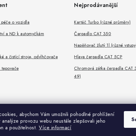
ent
Nejprodávanější
 péče o vozidla
Kartáč Turbo (různé průměry)
ství a ND k automyčkám
Čerpadlo CAT 350
Napěňovač žlutý 1l (různé vstupy
ké a čistící stroje, odvlhčovače
Hlava čerpadla CAT 5CP
, tepovače
Chromová zátka čerpadla CAT 
49)
ookies, abychom Vám umožnili pohodlné prohlížení
S
 analýze provozu webu neustále zlepšovali jeho
on a použitelnost.
Více informací
Copyright 2026
Portofino
. Všechna práva vyhrazena.