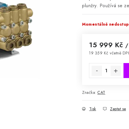
plunžry.
Používá se ze
Momentálně nedostu
15 999 Kč
/
19 359 Kč včetně DP
Měrná cena:
Značka:
CAT
Tisk
Zeptat se