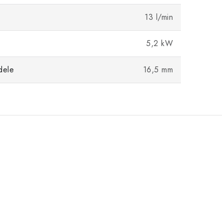
13 l/min
5,2 kW
dele
16,5 mm