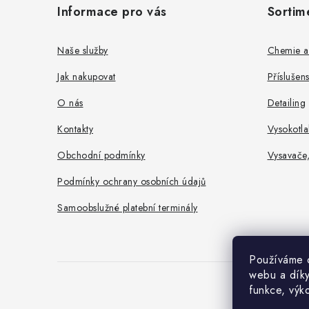
Informace pro vás
Sortim
p
a
Naše služby
Chemie a
t
Jak nakupovat
Příslušen
í
O nás
Detailing
Kontakty
Vysokotla
Obchodní podmínky
Vysavače
Podmínky ochrany osobních údajů
Samoobslužné platební terminály
Používáme c
webu a díky
funkce, výk