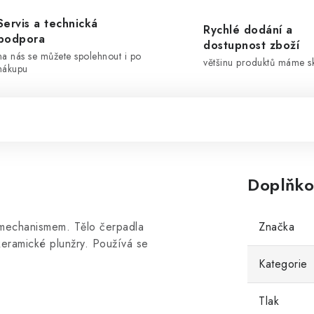
Servis a technická
Rychlé dodání a
podpora
dostupnost zboží
na nás se můžete spolehnout i po
většinu produktů máme 
nákupu
Doplňko
mechanismem. Tělo čerpadla
Značka
 keramické plunžry. Používá se
Kategorie
Tlak