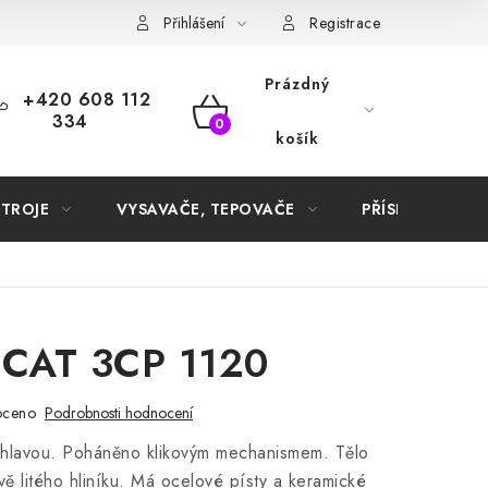
Samoobslužné platební terminály
Přihlášení
Registrace
Prázdný
+420 608 112
334
NÁKUPNÍ
košík
KOŠÍK
STROJE
VYSAVAČE, TEPOVAČE
PŘÍSLUŠENSTVÍ
 CAT 3CP 1120
oceno
Podrobnosti hodnocení
hlavou.
Poháněno klikovým mechanismem.
Tělo
vě litého hliníku.
Má ocelové písty a keramické