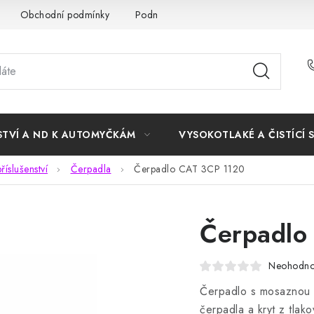
Obchodní podmínky
Podmínky ochrany osobních údajů
STVÍ A ND K AUTOMYČKÁM
VYSOKOTLAKÉ A ČISTÍCÍ 
říslušenství
Čerpadla
Čerpadlo CAT 3CP 1120
Čerpadlo
Neohodn
Čerpadlo s mosaznou 
čerpadla a kryt z tlako