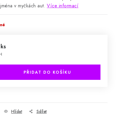
jména v myčkách aut.
Více informací
pné
 ks
H
PŘIDAT DO KOŠÍKU
Hlídat
Sdílet