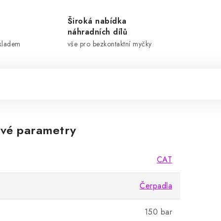
Široká nabídka
náhradních dílů
skladem
vše pro bezkontaktní myčky
vé parametry
CAT
Čerpadla
150 bar