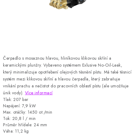
HODNOCENÍ OBCHODU
Naše služby
Jak nakupovat
O nás
Kontakty
Obchodní podmínky
Podmínky ochrany osobních údajů
Samoobslužné platební terminály
Čerpadlo s mosaznou hlavou, hliníkovou klikovou skříní a
keramickými plunžry.
Vybaveno systémem Exlusive No-Oil-Leak,
který minimalizuje opotřebení olejových těsnění pístu.
Má také těsnicí
systém mezi klikovou skříní a hlavou čerpadla, který zabraňuje
vnikání prachu a nečistot do pracovních oblastí pístu (ale umožňuje
únik vody).
Více informací
Tlak: 207 bar
Napájení: 7,9 kW
Max. otáčky: 1450 ot./min
Tok: 20,8 l / min
Průměr hřídele: 24 mm
Váha: 11,2 kg