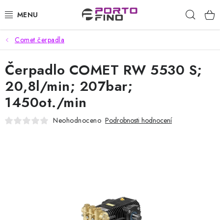
Přejít
Hleda
na
obsah
Comet čerpadla
CHEMIE A PÉČE O VOZIDLA
Čerpadlo COMET RW 5530 S;
PŘÍSLUŠENSTVÍ A ND K AUTOMYČKÁM
20,8l/min; 207bar;
VYSOKOTLAKÉ A ČISTÍCÍ STROJE
1450ot./min
VYSAVAČE, TEPOVAČE
Neohodnoceno
Podrobnosti hodnocení
PŘÍSLUŠENSTVÍ
DOMÁCNOST A ZAHRADA
CHEMIE - BEZKONTAKTNÍ MYČKY