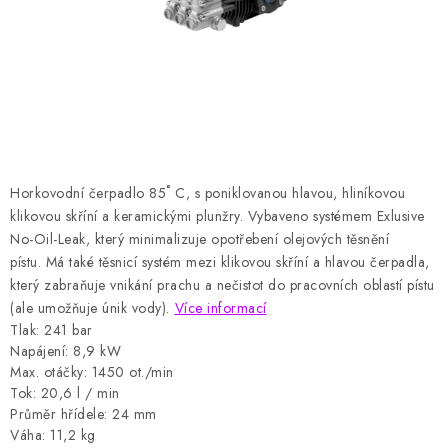
HODNOCENÍ OBCHODU
Naše služby
Jak nakupovat
O nás
Kontakty
Obchodní podmínky
Podmínky ochrany osobních údajů
Samoobslužné platební terminály
Horkovodní čerpadlo 85
˚
C, s poniklovanou hlavou, hliníkovou
klikovou skříní a keramickými plunžry.
Vybaveno systémem Exlusive
No-Oil-Leak, který minimalizuje opotřebení olejových těsnění
pístu.
Má také těsnicí systém mezi klikovou skříní a hlavou čerpadla,
který zabraňuje vnikání prachu a nečistot do pracovních oblastí pístu
(ale umožňuje únik vody).
Více informací
Tlak: 241 bar
Napájení: 8,9 kW
Max. otáčky: 1450 ot./min
Tok: 20,6 l / min
Průměr hřídele: 24 mm
Váha: 11,2 kg