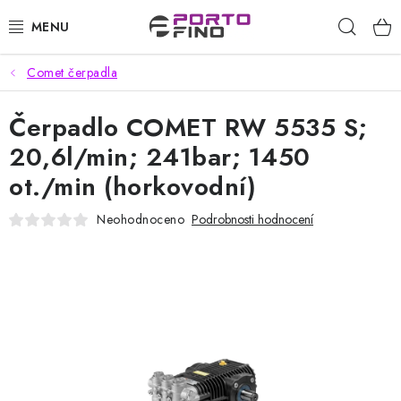
Přejít
Hleda
na
obsah
Comet čerpadla
CHEMIE A PÉČE O VOZIDLA
Čerpadlo COMET RW 5535 S;
PŘÍSLUŠENSTVÍ A ND K AUTOMYČKÁM
20,6l/min; 241bar; 1450
VYSOKOTLAKÉ A ČISTÍCÍ STROJE
ot./min (horkovodní)
VYSAVAČE, TEPOVAČE
Neohodnoceno
Podrobnosti hodnocení
PŘÍSLUŠENSTVÍ
DOMÁCNOST A ZAHRADA
CHEMIE - BEZKONTAKTNÍ MYČKY