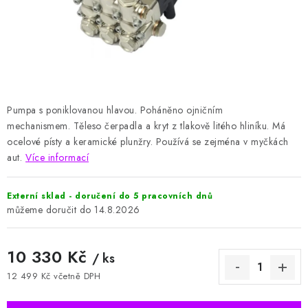
HODNOCENÍ OBCHODU
Naše služby
Jak nakupovat
O nás
Kontakty
Obchodní podmínky
Podmínky ochrany osobních údajů
Samoobslužné platební terminály
Pumpa s poniklovanou hlavou.
Poháněno ojničním
mechanismem.
Těleso čerpadla a kryt z tlakově litého hliníku.
Má
ocelové písty a keramické plunžry.
Používá se zejména v myčkách
aut.
Více informací
Externí sklad - doručení do 5 pracovních dnů
14.8.2026
10 330 Kč
/ ks
12 499 Kč včetně DPH
Měrná cena: