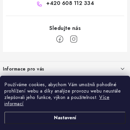
+420 608 112 334
Z
á
Informace pro vás
p
a
Naše služby
Sortiment
Používáme cookies, abychom Vám umožnili pohodlné
t
prohlížení webu a díky analýze provozu webu neustále
Jak nakupovat
í
Chemie a péče o vozidla
zlepšovali jeho funkce, výkon a použitelnost.
Více
Nejprodávanější
O nás
informací
Příslušenství a ND k automyčkám
Kartáč Turbo (různé průměry)
Přijímáme online platby
Kontakty
Detailing
Nastavení
Čerpadlo CAT 350
Obchodní podmínky
Vysokotlaké a čistící stroje, odvlhčovače