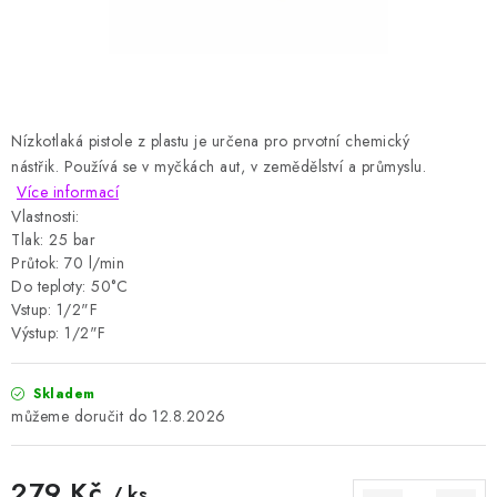
HODNOCENÍ OBCHODU
Naše služby
Jak nakupovat
O nás
Kontakty
Obchodní podmínky
Podmínky ochrany osobních údajů
Samoobslužné platební terminály
Nízkotlaká pistole z plastu je určena pro prvotní chemický
nástřik.
Používá se v myčkách aut, v zemědělství a průmyslu.
Více informací
Vlastnosti:
Tlak: 25 bar
Průtok: 70 l/min
Do teploty: 50°C
Vstup: 1/2"F
Výstup: 1/2"F
Skladem
12.8.2026
279 Kč
/ ks