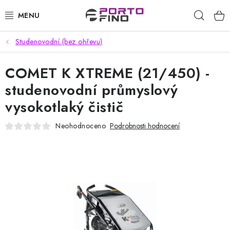
Přejít
Hleda
na
obsah
Studenovodní (bez ohřevu)
CHEMIE A PÉČE O VOZIDLA
COMET K XTREME (21/450) -
PŘÍSLUŠENSTVÍ A ND K AUTOMYČKÁM
studenovodní průmyslový
VYSOKOTLAKÉ A ČISTÍCÍ STROJE
vysokotlaký čistič
VYSAVAČE, TEPOVAČE
Neohodnoceno
Podrobnosti hodnocení
PŘÍSLUŠENSTVÍ
DOMÁCNOST A ZAHRADA
CHEMIE - BEZKONTAKTNÍ MYČKY