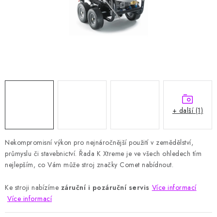
HODNOCENÍ OBCHODU
Naše služby
Jak nakupovat
O nás
Kontakty
Obchodní podmínky
Podmínky ochrany osobních údajů
Samoobslužné platební terminály
+ další (1)
Nekompromisní výkon pro nejnáročnější použití v zemědělství,
průmyslu či stavebnictví. Řada K Xtreme je ve všech ohledech tím
nejlepším, co Vám může stroj značky Comet nabídnout.
Ke stroji nabízíme
záruční i pozáruční servis
Více informací
Více informací