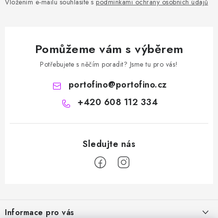
Vložením e-mailu souhlasíte s
podmínkami ochrany osobních údajů
Pomůžeme vám s výběrem
Potřebujete s něčím poradit? Jsme tu pro vás!
portofino
@
portofino.cz
+420 608 112 334
Z
á
Informace pro vás
p