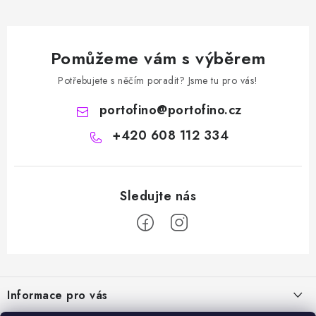
Pomůžeme vám s výběrem
Potřebujete s něčím poradit? Jsme tu pro vás!
portofino
@
portofino.cz
+420 608 112 334
Z
á
Informace pro vás
p