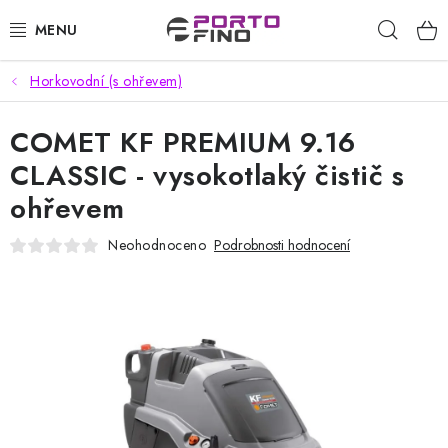
Přejít
Hleda
na
obsah
Horkovodní (s ohřevem)
CHEMIE A PÉČE O VOZIDLA
COMET KF PREMIUM 9.16
PŘÍSLUŠENSTVÍ A ND K AUTOMYČKÁM
CLASSIC - vysokotlaký čistič s
VYSOKOTLAKÉ A ČISTÍCÍ STROJE
ohřevem
VYSAVAČE, TEPOVAČE
Neohodnoceno
Podrobnosti hodnocení
PŘÍSLUŠENSTVÍ
DOMÁCNOST A ZAHRADA
CHEMIE - BEZKONTAKTNÍ MYČKY