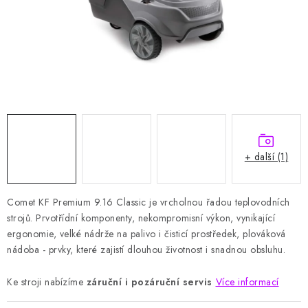
HODNOCENÍ OBCHODU
Naše služby
Jak nakupovat
O nás
Kontakty
Obchodní podmínky
Podmínky ochrany osobních údajů
Samoobslužné platební terminály
+ další (1)
Comet KF Premium 9.16 Classic je vrcholnou řadou teplovodních
strojů. Prvotřídní komponenty, nekompromisní výkon, vynikající
ergonomie, velké nádrže na palivo i čisticí prostředek, plováková
nádoba - prvky, které zajistí dlouhou životnost i snadnou obsluhu.
Ke stroji nabízíme
záruční i pozáruční servis
Více informací