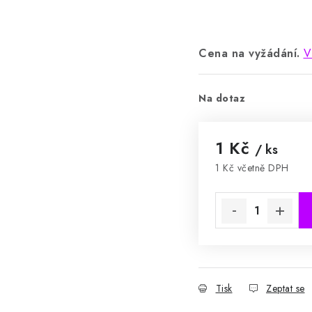
Cena na vyžádání.
V
Na dotaz
1 Kč
/ ks
1 Kč včetně DPH
Měrná cena:
Tisk
Zeptat se