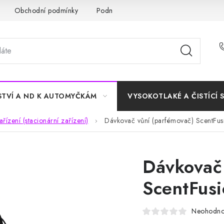
Obchodní podmínky
Podmínky ochrany osobních údajů
STVÍ A ND K AUTOMYČKÁM
VYSOKOTLAKÉ A ČISTÍCÍ 
řízení (stacionární zařízení)
Dávkovač vůní (parfémovač) ScentFus
Dávkovač
ScentFus
Neohodn