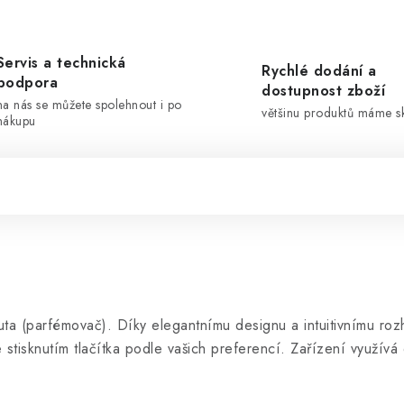
Servis a technická
Rychlé dodání a
podpora
dostupnost zboží
na nás se můžete spolehnout i po
většinu produktů máme 
nákupu
ta (parfémovač). Díky elegantnímu designu a intuitivnímu ro
stisknutím tlačítka podle vašich preferencí. Zařízení využív