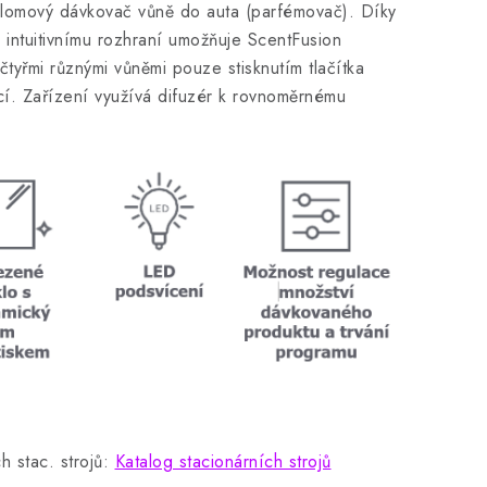
ůlomový dávkovač vůně do auta (parfémovač). Díky
 intuitivnímu rozhraní umožňuje ScentFusion
tyřmi různými vůněmi pouze stisknutím tlačítka
cí. Zařízení využívá difuzér k rovnoměrnému
h stac. strojů:
Katalog stacionárních strojů