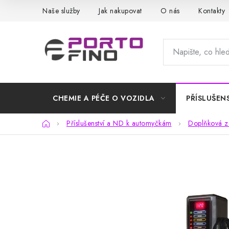
Přejít
Naše služby
Jak nakupovat
O nás
Kontakty
na
obsah
CHEMIE A PÉČE O VOZIDLA
PŘÍSLUŠEN
Domů
Příslušenství a ND k automyčkám
Doplňková za