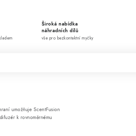
Široká nabídka
náhradních dílů
skladem
vše pro bezkontaktní myčky
zhraní umožňuje ScentFusion
á difuzér k rovnoměrnému