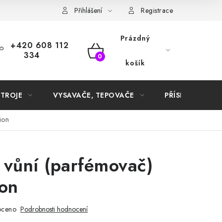
Samoobslužné platební terminály
Přihlášení
Registrace
Prázdný
+420 608 112
334
NÁKUPNÍ
košík
KOŠÍK
STROJE
VYSAVAČE, TEPOVAČE
PŘÍSLUŠENSTVÍ
ion
 vůní (parfémovač)
ion
oceno
Podrobnosti hodnocení