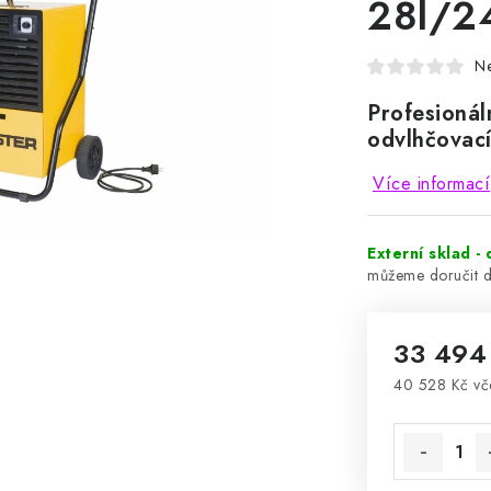
28l/2
N
Profesionál
odvlhčovac
Více informací
Externí sklad -
33 494
40 528 Kč vč
Měrná cena