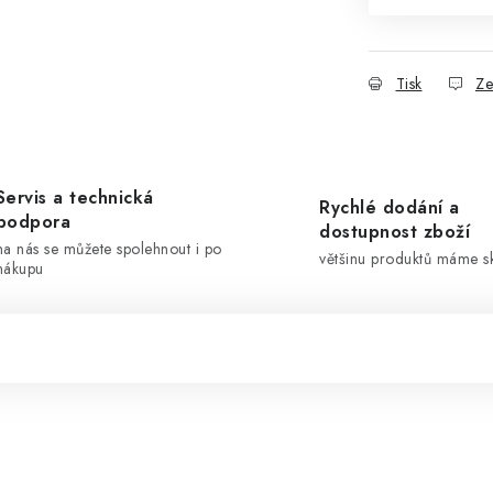
Tisk
Ze
Servis a technická
Rychlé dodání a
podpora
dostupnost zboží
na nás se můžete spolehnout i po
většinu produktů máme 
nákupu