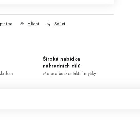
ptat se
Hlídat
Sdílet
Široká nabídka
náhradních dílů
skladem
vše pro bezkontaktní myčky