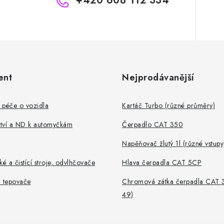
+420 608 112 334
ent
Nejprodávanější
 péče o vozidla
Kartáč Turbo (různé průměry)
ství a ND k automyčkám
Čerpadlo CAT 350
Napěňovač žlutý 1l (různé vstupy
ké a čistící stroje, odvlhčovače
Hlava čerpadla CAT 5CP
, tepovače
Chromová zátka čerpadla CAT 
49)