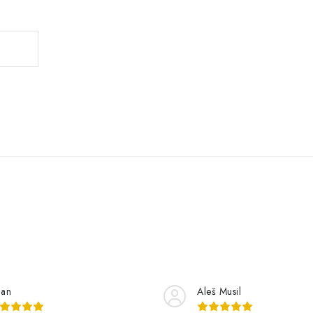
lan
Aleš Musil