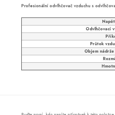
Profesionální odvlhčovač vzduchu s odvlhčov
Napět
Odvlhčovací v
Přík
Průtok vzdu
Objem nádrže 
Rozmě
Hmotn
Buďte první, kdo napíše příspěvek k této položce