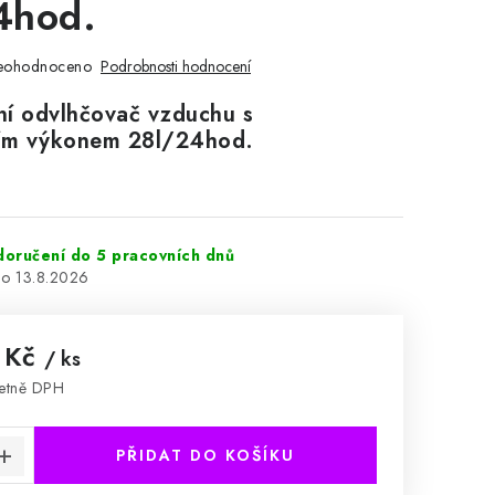
4hod.
eohodnoceno
Podrobnosti hodnocení
ní odvlhčovač vzduchu s
ím výkonem 28l/24hod.
 doručení do 5 pracovních dnů
13.8.2026
 Kč
/ ks
etně DPH
:
PŘIDAT DO KOŠÍKU