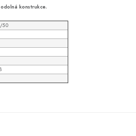
 odolná konstrukce.
0/50
3