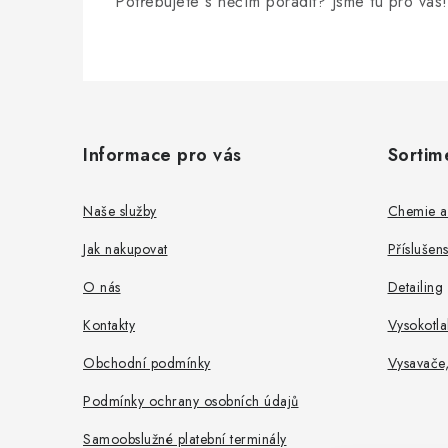
Potřebujete s něčím poradit? Jsme tu pro vás!
Z
á
Informace pro vás
Sortim
p
a
Naše služby
Chemie a
t
Jak nakupovat
Příslušen
í
O nás
Detailing
Kontakty
Vysokotla
Obchodní podmínky
Vysavače
Podmínky ochrany osobních údajů
Samoobslužné platební terminály