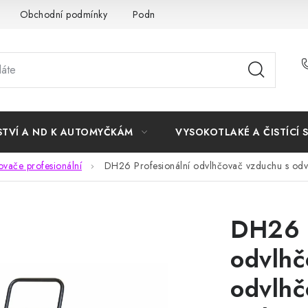
Obchodní podmínky
Podmínky ochrany osobních údajů
STVÍ A ND K AUTOMYČKÁM
VYSOKOTLAKÉ A ČISTÍCÍ 
vače profesionální
DH26 Profesionální odvlhčovač vzduchu s od
DH26 P
odvlhč
odvlh