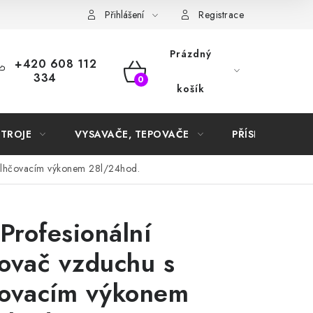
Samoobslužné platební terminály
Přihlášení
Registrace
Prázdný
+420 608 112
334
NÁKUPNÍ
košík
KOŠÍK
STROJE
VYSAVAČE, TEPOVAČE
PŘÍSLUŠENSTVÍ
vlhčovacím výkonem 28l/24hod.
rofesionální
ovač vzduchu s
čovacím výkonem