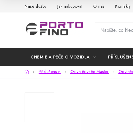
Přejít
Naše služby
Jak nakupovat
O nás
Kontakty
na
obsah
CHEMIE A PÉČE O VOZIDLA
PŘÍSLUŠEN
Domů
Příslušenství
Odvhlčovače Master
Odvlhčo