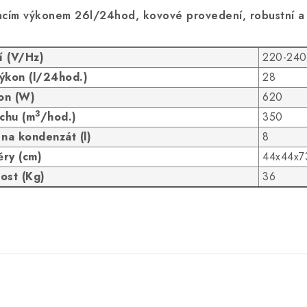
acím výkonem 26l/24hod, kovové provedení, robustní a
í (V/Hz)
220-24
ýkon (l/24hod.)
28
on (W)
620
3
chu (m
/hod.)
350
na kondenzát (l)
8
ry (cm)
44x44x7
ost (Kg)
36
.