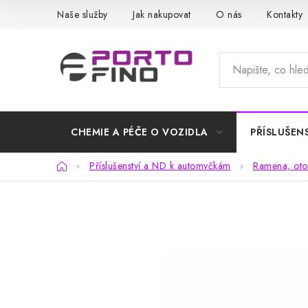
Přejít
Naše služby
Jak nakupovat
O nás
Kontakty
na
obsah
CHEMIE A PÉČE O VOZIDLA
PŘÍSLUŠEN
Domů
Příslušenství a ND k automyčkám
Ramena, oto