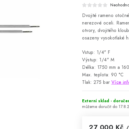
Neohodn
Dvojité rameno otočn
nerezové oceli.
Ramen
otvory, dvojitého klou
osazeny vysokotlaké h
Vstup: 1/4" F
Výstup: 1/4" M
Délka: 1750 mm a 16
Max. teplota: 90 °C
Tlak: 275 bar
Více inf
Externí sklad - doruče
17.8.
27 000 Kč
/