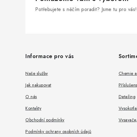
Potřebujete s něčím poradit? Jsme tu pro vás!
Z
á
Informace pro vás
Sortim
p
a
Naše služby
Chemie a
t
Jak nakupovat
Příslušen
í
O nás
Detailing
Kontakty
Vysokotla
Obchodní podmínky
Vysavače
Podmínky ochrany osobních údajů