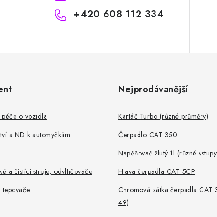
+420 608 112 334
ent
Nejprodávanější
 péče o vozidla
Kartáč Turbo (různé průměry)
ství a ND k automyčkám
Čerpadlo CAT 350
Napěňovač žlutý 1l (různé vstupy
ké a čistící stroje, odvlhčovače
Hlava čerpadla CAT 5CP
, tepovače
Chromová zátka čerpadla CAT 
49)