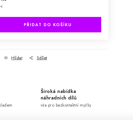
PH
PŘIDAT DO KOŠÍKU
Hlídat
Sdílet
Široká nabídka
náhradních dílů
skladem
vše pro bezkontaktní myčky