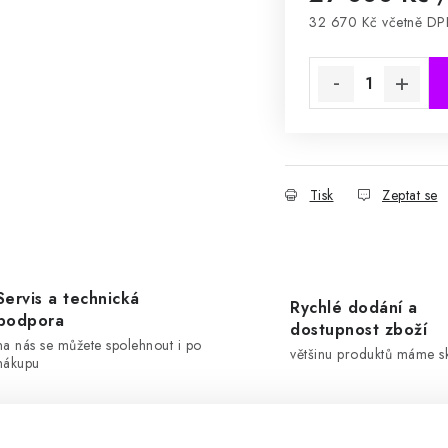
32 670 Kč včetně D
Měrná cena:
Tisk
Zeptat se
Servis a technická
Rychlé dodání a
podpora
dostupnost zboží
na nás se můžete spolehnout i po
většinu produktů máme 
nákupu