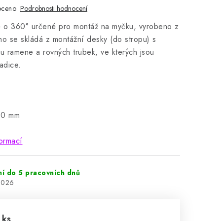
oceno
Podrobnosti hodnocení
é o 360° určené pro montáž na myčku, vyrobeno z
o se skládá z montážní desky (do stropu) s
bu ramene a rovných trubek, ve kterých jsou
adice.
00 mm
ormací
ní do 5 pracovních dnů
2026
 ks