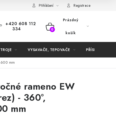
Samoobslužné platební terminály
Přihlášení
Registrace
Prázdný
+420 608 112
334
NÁKUPNÍ
košík
KOŠÍK
STROJE
VYSAVAČE, TEPOVAČE
PŘÍSLUŠENSTVÍ
0/1600 mm
otočné rameno EW
ez) - 360°,
00 mm