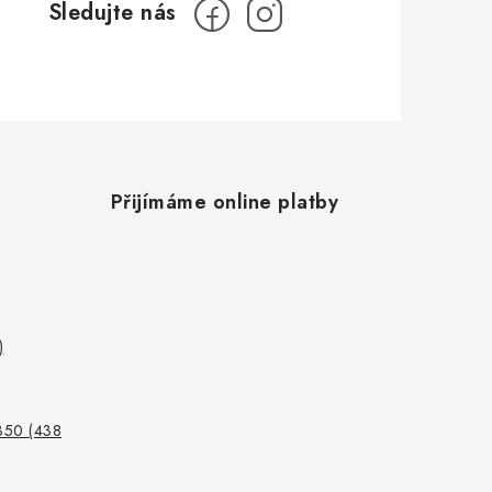
Přijímáme online platby
)
350 (438