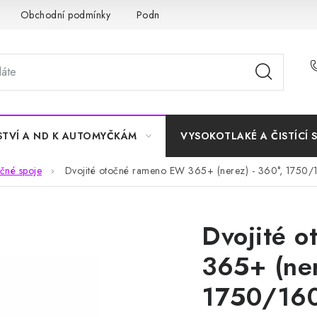
Obchodní podmínky
Podmínky ochrany osobních údajů
STVÍ A ND K AUTOMYČKÁM
VYSOKOTLAKÉ A ČISTÍCÍ 
čné spoje
Dvojité otočné rameno EW 365+ (nerez) - 360°, 175
Dvojité 
365+ (ner
1750/16