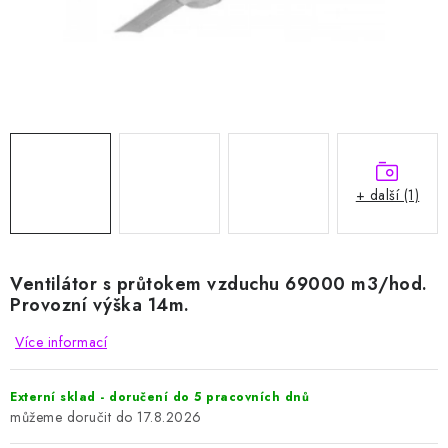
HODNOCENÍ OBCHODU
Naše služby
Jak nakupovat
O nás
Kontakty
Obchodní podmínky
Podmínky ochrany osobních údajů
Samoobslužné platební terminály
+ další (1)
Ventilátor s průtokem vzduchu 69000 m3/hod.
Provozní výška 14m.
Více informací
Externí sklad - doručení do 5 pracovních dnů
17.8.2026