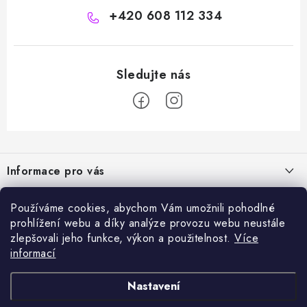
+420 608 112 334
Z
á
Informace pro vás
p
a
Naše služby
Sortiment
Používáme cookies, abychom Vám umožnili pohodlné
t
prohlížení webu a díky analýze provozu webu neustále
Jak nakupovat
í
Chemie a péče o vozidla
zlepšovali jeho funkce, výkon a použitelnost.
Více
Nejprodávanější
O nás
informací
Příslušenství a ND k automyčkám
Kartáč Turbo (různé průměry)
Přijímáme online platby
Kontakty
Detailing
Nastavení
Čerpadlo CAT 350
Obchodní podmínky