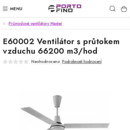
Přejít
Hleda
na
obsah
Průmyslové ventilátory Master
CHEMIE A PÉČE O VOZIDLA
E60002 Ventilátor s průtokem
PŘÍSLUŠENSTVÍ A ND K AUTOMYČKÁM
vzduchu 66200 m3/hod
VYSOKOTLAKÉ A ČISTÍCÍ STROJE
Neohodnoceno
Podrobnosti hodnocení
VYSAVAČE, TEPOVAČE
PŘÍSLUŠENSTVÍ
DOMÁCNOST A ZAHRADA
CHEMIE - BEZKONTAKTNÍ MYČKY