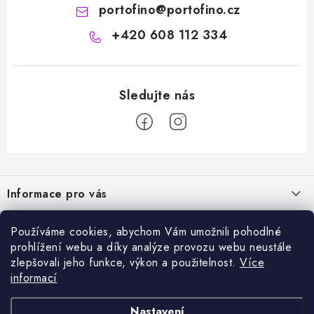
portofino
@
portofino.cz
+420 608 112 334
Z
á
Informace pro vás
p
a
Naše služby
Sortiment
Používáme cookies, abychom Vám umožnili pohodlné
t
prohlížení webu a díky analýze provozu webu neustále
Jak nakupovat
í
Chemie a péče o vozidla
zlepšovali jeho funkce, výkon a použitelnost.
Více
Nejprodávanější
O nás
informací
Příslušenství a ND k automyčkám
Kartáč Turbo (různé průměry)
Přijímáme online platby
Kontakty
Detailing
Nastavení