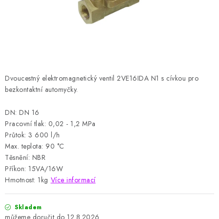
HODNOCENÍ OBCHODU
Naše služby
Jak nakupovat
O nás
Kontakty
Obchodní podmínky
Podmínky ochrany osobních údajů
Samoobslužné platební terminály
Dvoucestný elektromagnetický ventil 2VE16IDA N1 s cívkou pro
bezkontaktní automyčky.
DN: DN 16
Pracovní tlak: 0,02 - 1,2 MPa
Průtok: 3 600 l/h
Max. teplota: 90 °C
Těsnění: NBR
Příkon: 15VA/16W
Hmotnost: 1kg
Více informací
Skladem
12.8.2026