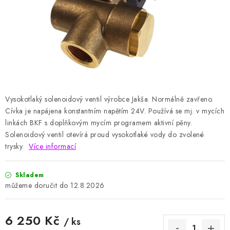
HODNOCENÍ OBCHODU
Naše služby
Jak nakupovat
O nás
Kontakty
Obchodní podmínky
Podmínky ochrany osobních údajů
Samoobslužné platební terminály
Vysokotlaký solenoidový ventil výrobce Jakša. Normálně zavřeno.
Cívka je napájena konstantním napětím 24V. Používá se mj. v mycích
linkách BKF s doplňkovým mycím programem aktivní pěny.
Solenoidový ventil otevírá proud vysokotlaké vody do zvolené
trysky.
Více informací
Skladem
12.8.2026
6 250 Kč
/ ks