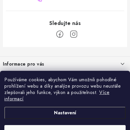
Z
á
Informace pro vás
p
a
Naše služby
Sortiment
Používáme cookies, abychom Vám umožnili pohodlné
t
prohlížení webu a díky analýze provozu webu neustále
Jak nakupovat
í
Chemie a péče o vozidla
zlepšovali jeho funkce, výkon a použitelnost.
Více
Nejprodávanější
O nás
informací
Příslušenství a ND k automyčkám
Kartáč Turbo (různé průměry)
Přijímáme online platby
Kontakty
Detailing
Nastavení
Čerpadlo CAT 350
Obchodní podmínky
Vysokotlaké a čistící stroje, odvlhčovače
Napěňovač žlutý 1l (různé vstupy)