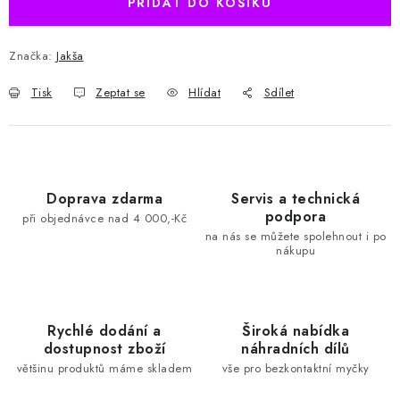
PŘIDAT DO KOŠÍKU
Značka:
Jakša
Tisk
Zeptat se
Hlídat
Sdílet
Doprava zdarma
Servis a technická
podpora
při objednávce nad 4 000,-Kč
na nás se můžete spolehnout i po
nákupu
Rychlé dodání a
Široká nabídka
dostupnost zboží
náhradních dílů
většinu produktů máme skladem
vše pro bezkontaktní myčky