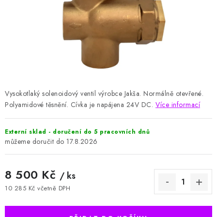
HODNOCENÍ OBCHODU
Naše služby
Jak nakupovat
O nás
Kontakty
Obchodní podmínky
Podmínky ochrany osobních údajů
Samoobslužné platební terminály
Vysokotlaký solenoidový ventil výrobce Jakša. Normálně otevřené.
Polyamidové těsnění. Cívka je napájena 24V DC.
Více informací
Externí sklad - doručení do 5 pracovních dnů
17.8.2026
8 500 Kč
/ ks
10 285 Kč včetně DPH
Měrná cena: