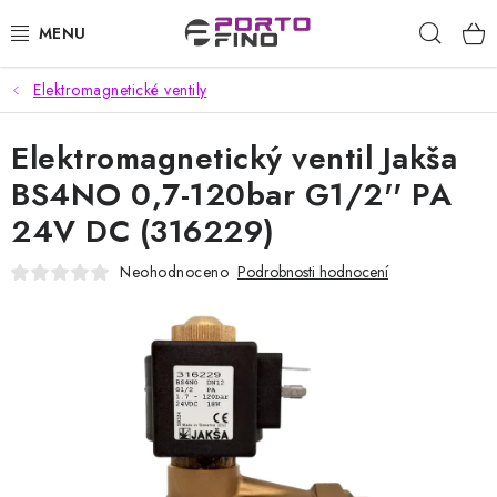
Přejít
Hleda
na
obsah
Elektromagnetické ventily
CHEMIE A PÉČE O VOZIDLA
Elektromagnetický ventil Jakša
PŘÍSLUŠENSTVÍ A ND K AUTOMYČKÁM
BS4NO 0,7-120bar G1/2'' PA
VYSOKOTLAKÉ A ČISTÍCÍ STROJE
24V DC (316229)
VYSAVAČE, TEPOVAČE
Neohodnoceno
Podrobnosti hodnocení
PŘÍSLUŠENSTVÍ
DOMÁCNOST A ZAHRADA
CHEMIE - BEZKONTAKTNÍ MYČKY