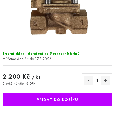
HODNOCENÍ OBCHODU
Naše služby
Jak nakupovat
O nás
Kontakty
Obchodní podmínky
Podmínky ochrany osobních údajů
Samoobslužné platební terminály
Externí sklad - doručení do 5 pracovních dnů
17.8.2026
2 200 Kč
/ ks
2 662 Kč včetně DPH
Měrná cena:
PŘIDAT DO KOŠÍKU