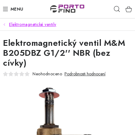
Přejít
Hleda
na
obsah
Elektromagnetické ventily
CHEMIE A PÉČE O VOZIDLA
Elektromagnetický ventil M&M
PŘÍSLUŠENSTVÍ A ND K AUTOMYČKÁM
B205DBZ G1/2'' NBR (bez
VYSOKOTLAKÉ A ČISTÍCÍ STROJE
cívky)
VYSAVAČE, TEPOVAČE
Neohodnoceno
Podrobnosti hodnocení
PŘÍSLUŠENSTVÍ
DOMÁCNOST A ZAHRADA
CHEMIE - BEZKONTAKTNÍ MYČKY