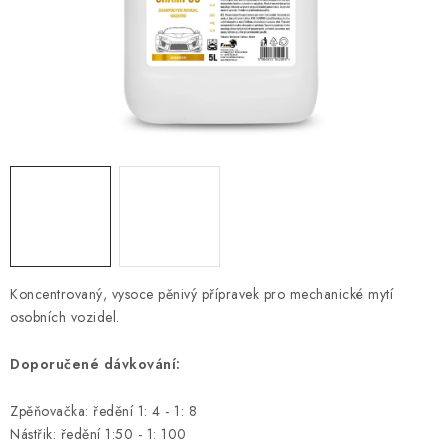
HODNOCENÍ OBCHODU
Naše služby
Jak nakupovat
O nás
Kontakty
Obchodní podmínky
Podmínky ochrany osobních údajů
Samoobslužné platební terminály
Koncentrovaný, vysoce pěnivý přípravek pro mechanické mytí
osobních vozidel.
Doporučené dávkování:
Zpěňovačka: ředění 1: 4 - 1: 8
Nástřik: ředění 1:50 - 1: 100