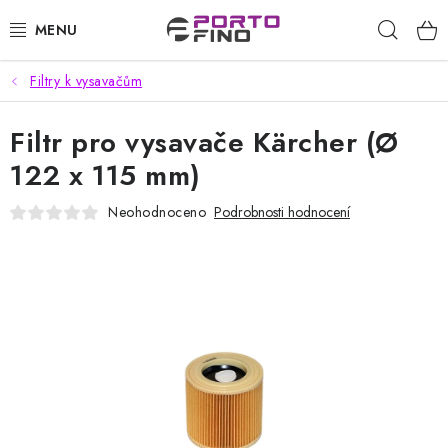
Přejít
Hleda
na
obsah
Filtry k vysavačům
CHEMIE A PÉČE O VOZIDLA
Filtr pro vysavače Kärcher (Ø
PŘÍSLUŠENSTVÍ A ND K AUTOMYČKÁM
122 x 115 mm)
VYSOKOTLAKÉ A ČISTÍCÍ STROJE
Neohodnoceno
Podrobnosti hodnocení
VYSAVAČE, TEPOVAČE
PŘÍSLUŠENSTVÍ
DOMÁCNOST A ZAHRADA
CHEMIE - BEZKONTAKTNÍ MYČKY