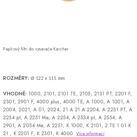
HODNOCENÍ OBCHODU
Naše služby
Jak nakupovat
O nás
Kontakty
Obchodní podmínky
Podmínky ochrany osobních údajů
Samoobslužné platební terminály
Papírový filtr do vysavače Kärcher.
ROZMĚRY:
mm
Ø 122 x 115
VHODNÉ:
1000, 2101, 2101 TE, 2105, 2131 PT, 2201 F,
2301, 2901 F, 4000 plus, 4000 TE, A 1000, A 1001, A
2004, 2021, A 01, 2024, 21 A 21 A 2204, A 2231 PT, A
2234 pt, A 2251 Me, A 2254, A 2534 pt, A 2554, A
2901, A 2054 Me, A 2251, K 1000, K 2101, 2 TE 1 01 K
21 , K 2201 F, K 2301, K 4000.
Více informací