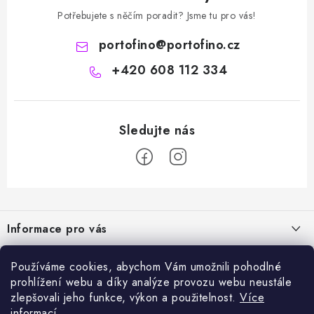
Potřebujete s něčím poradit? Jsme tu pro vás!
portofino
@
portofino.cz
+420 608 112 334
Z
á
Informace pro vás
p
a
Naše služby
Sortiment
Používáme cookies, abychom Vám umožnili pohodlné
t
prohlížení webu a díky analýze provozu webu neustále
Jak nakupovat
í
Chemie a péče o vozidla
zlepšovali jeho funkce, výkon a použitelnost.
Více
Nejprodávanější
O nás
informací