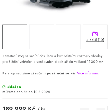
HODNOCENÍ OBCHODU
Naše služby
Jak nakupovat
O nás
Kontakty
Obchodní podmínky
Podmínky ochrany osobních údajů
Samoobslužné platební terminály
+ další (10)
Zametací stroj se sedící obsluhou a kompaktními rozměry vhodný
2
pro čištění vnitřních a venkovních ploch až do velikosti 15000 m
.
Ke stroji nabízíme
záruční i pozáruční servis
Více informací
Skladem
10.8.2026
189 999 Kč
/ ks