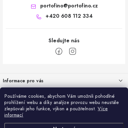
portofino
@
portofino.cz
+420 608 112 334
Z
á
Informace pro vás
p
a
Naše služby
Sortiment
Používáme cookies, abychom Vám umožnili pohodlné
t
prohlížení webu a díky analýze provozu webu neustále
Jak nakupovat
í
Chemie a péče o vozidla
zlepšovali jeho funkce, výkon a použitelnost.
Více
Nejprodávanější
O nás
informací
Příslušenství a ND k automyčkám
Kartáč Turbo (různé průměry)
Přijímáme online platby
Kontakty
Detailing