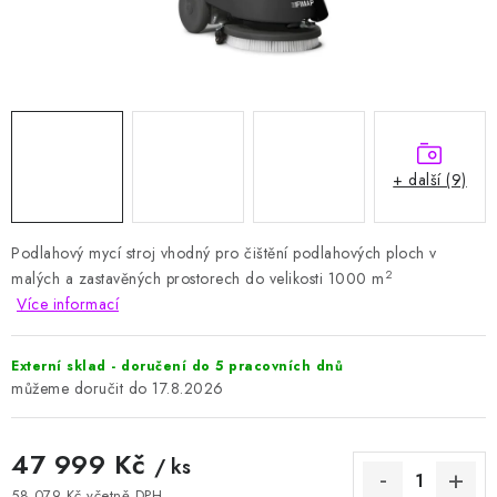
HODNOCENÍ OBCHODU
Naše služby
Jak nakupovat
O nás
Kontakty
Obchodní podmínky
Podmínky ochrany osobních údajů
Samoobslužné platební terminály
+ další (9)
Podlahový mycí stroj vhodný pro čištění podlahových ploch v
2
malých a zastavěných prostorech do velikosti 1000 m
Více informací
Externí sklad - doručení do 5 pracovních dnů
17.8.2026
47 999 Kč
/ ks
58 079 Kč včetně DPH