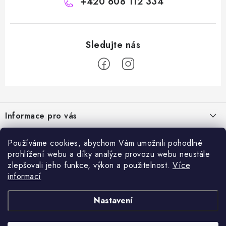
+420 608 112 334
Z
á
Informace pro vás
p
a
Naše služby
Sortiment
Používáme cookies, abychom Vám umožnili pohodlné
t
prohlížení webu a díky analýze provozu webu neustále
Jak nakupovat
í
Chemie a péče o vozidla
zlepšovali jeho funkce, výkon a použitelnost.
Více
Nejprodávanější
O nás
informací
Příslušenství a ND k automyčkám
Kartáč Turbo (různé průměry)
Přijímáme online platby
Kontakty
Detailing
Nastavení
Čerpadlo CAT 350
Obchodní podmínky
Vysokotlaké a čistící stroje, odvlhčovače
Napěňovač žlutý 1l (různé vstupy)