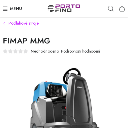
Přejít
Hleda
na
obsah
Podlahové stroje
CHEMIE A PÉČE O VOZIDLA
FIMAP MMG
PŘÍSLUŠENSTVÍ A ND K AUTOMYČKÁM
Neohodnoceno
Podrobnosti hodnocení
VYSOKOTLAKÉ A ČISTÍCÍ STROJE
VYSAVAČE, TEPOVAČE
PŘÍSLUŠENSTVÍ
DOMÁCNOST A ZAHRADA
CHEMIE - BEZKONTAKTNÍ MYČKY