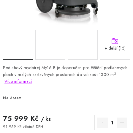
HODNOCENÍ OBCHODU
Naše služby
Jak nakupovat
O nás
Kontakty
Obchodní podmínky
Podmínky ochrany osobních údajů
Samoobslužné platební terminály
+ další (15)
Podlahový mycístroj My16 B je doporučen pro čištění podlahových
2
ploch v malých zastavěných prostorech do velikosti 1300 m
Více informací
Na dotaz
75 999 Kč
/ ks
91 959 Kč včetně DPH
Měrná cena: