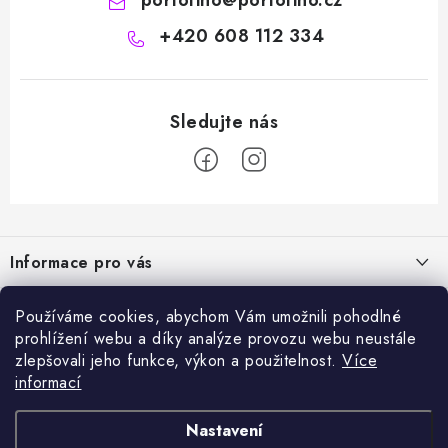
portofino
@
portofino.cz
+420 608 112 334
Z
á
Informace pro vás
p
a
Naše služby
Sortiment
Používáme cookies, abychom Vám umožnili pohodlné
t
prohlížení webu a díky analýze provozu webu neustále
Jak nakupovat
í
Chemie a péče o vozidla
zlepšovali jeho funkce, výkon a použitelnost.
Více
Nejprodávanější
O nás
informací
Příslušenství a ND k automyčkám
Kartáč Turbo (různé průměry)
Přijímáme online platby
Kontakty
Detailing
Nastavení
Čerpadlo CAT 350