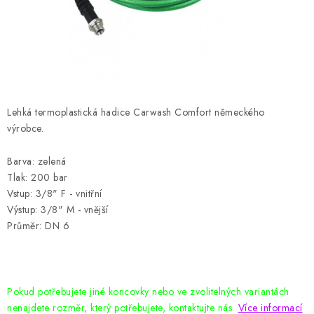
HODNOCENÍ OBCHODU
Naše služby
Jak nakupovat
O nás
Kontakty
Obchodní podmínky
Podmínky ochrany osobních údajů
Samoobslužné platební terminály
Lehká termoplastická hadice Carwash Comfort německého
výrobce.
Barva: zelená
Tlak: 200 bar
Vstup: 3/8" F - vnitřní
Výstup: 3/8" M - vnější
Průměr: DN 6
Pokud potřebujete jiné koncovky nebo ve zvolitelných variantách
nenajdete rozměr, který potřebujete, kontaktujte nás.
Více informací