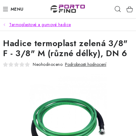
Přejít
Hleda
na
obsah
Termoplastové a gumové hadice
CHEMIE A PÉČE O VOZIDLA
Hadice termoplast zelená 3/8"
PŘÍSLUŠENSTVÍ A ND K AUTOMYČKÁM
F - 3/8" M (různé délky), DN 6
VYSOKOTLAKÉ A ČISTÍCÍ STROJE
Neohodnoceno
Podrobnosti hodnocení
VYSAVAČE, TEPOVAČE
PŘÍSLUŠENSTVÍ
DOMÁCNOST A ZAHRADA
CHEMIE - BEZKONTAKTNÍ MYČKY