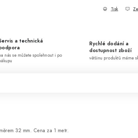
Tisk
Ze
Servis a technická
Rychlé dodání a
podpora
dostupnost zboží
na nás se můžete spolehnout i po
většinu produktů máme 
nákupu
růměrem 32 mm. Cena za 1 metr.