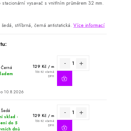
o stacionární vysavač s vnitřním průměrem 32 mm.
.
 šedá, stříbrná, černá antistatická.
Více informací
129 Kč
/ m
 Černá
156 Kč včetně
kladem
DPH
10.8.2026
: Šedá
129 Kč
/ m
í sklad -
156 Kč včetně
ení do 5
DPH
vních dnů