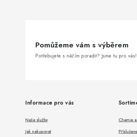
Pomůžeme vám s výběrem
Potřebujete s něčím poradit? Jsme tu pro vás!
Z
á
Informace pro vás
Sortim
p
a
Naše služby
Chemie a
t
Jak nakupovat
Příslušen