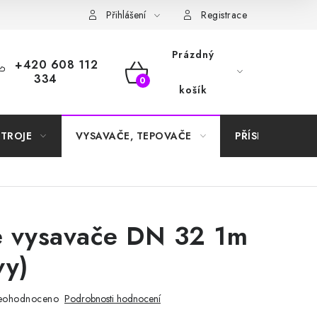
Samoobslužné platební terminály
Přihlášení
Registrace
Prázdný
+420 608 112
334
NÁKUPNÍ
košík
KOŠÍK
STROJE
VYSAVAČE, TEPOVAČE
PŘÍSLUŠENSTVÍ
e vysavače DN 32 1m
vy)
eohodnoceno
Podrobnosti hodnocení