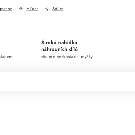
ptat se
Hlídat
Sdílet
Široká nabídka
náhradních dílů
skladem
vše pro bezkontaktní myčky