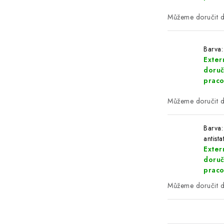
Barva:
Extern
doruč
praco
Barva:
antista
Extern
doruč
praco