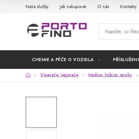
Přejít
Naše služby
Jak nakupovat
O nás
Kontakty
na
obsah
CHEMIE A PÉČE O VOZIDLA
PŘÍSLUŠEN
Domů
Vysavače, tepovače
Hadice, hubice, spojky