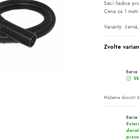
Sací hadice pr
Cena za 1 metr
Varianty: černá,
Barva:
S
Barva
Extern
doruč
praco