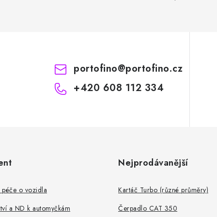
portofino
@
portofino.cz
+420 608 112 334
ent
Nejprodávanější
 péče o vozidla
Kartáč Turbo (různé průměry)
ství a ND k automyčkám
Čerpadlo CAT 350