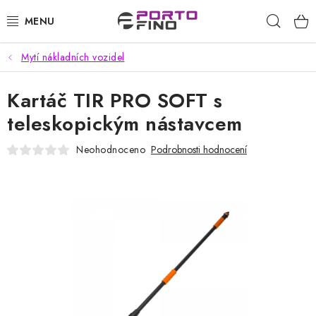
Přejít
Hleda
na
obsah
Mytí nákladních vozidel
CHEMIE A PÉČE O VOZIDLA
Kartáč TIR PRO SOFT s
PŘÍSLUŠENSTVÍ A ND K AUTOMYČKÁM
teleskopickým nástavcem
VYSOKOTLAKÉ A ČISTÍCÍ STROJE
Neohodnoceno
Podrobnosti hodnocení
VYSAVAČE, TEPOVAČE
PŘÍSLUŠENSTVÍ
DOMÁCNOST A ZAHRADA
CHEMIE - BEZKONTAKTNÍ MYČKY