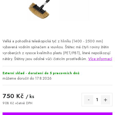
HODNOCENÍ OBCHODU
Naše služby
Jak nakupovat
O nás
Kontakty
Obchodní podmínky
Podmínky ochrany osobních údajů
Samoobslužné platební terminály
Velká a pohodlná teleskopická tyč z hliníku (1400 - 2500 mm)
vybavená vodním spínačem a vsuvkou. Štětec má čtyři roviny štětin
vyrobených z vysoce kvalitního plastu (PET/PBT), které nepoškozují
nátěry.
Štětiny jsou odolné vůči čisticím prostředkům.
Více informací
Externí sklad - doručení do 5 pracovních dnů
17.8.2026
750 Kč
/ ks
908 Kč včetně DPH
Měrná cena: