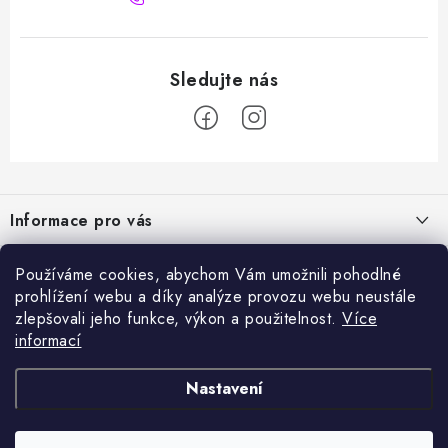
Z
á
Informace pro vás
p
a
Naše služby
Sortiment
Používáme cookies, abychom Vám umožnili pohodlné
t
prohlížení webu a díky analýze provozu webu neustále
Jak nakupovat
í
Chemie a péče o vozidla
zlepšovali jeho funkce, výkon a použitelnost.
Více
Nejprodávanější
O nás
informací
Příslušenství a ND k automyčkám
Kartáč Turbo (různé průměry)
Přijímáme online platby
Kontakty
Detailing
Nastavení
Čerpadlo CAT 350
Obchodní podmínky
Vysokotlaké a čistící stroje, odvlhčovače
Napěňovač žlutý 1l (různé vstupy)