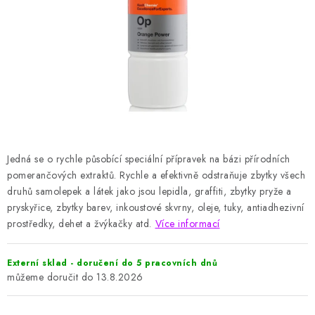
HODNOCENÍ OBCHODU
Naše služby
Jak nakupovat
O nás
Kontakty
Obchodní podmínky
Podmínky ochrany osobních údajů
Samoobslužné platební terminály
Jedná se o rychle působící speciální přípravek na bázi přírodních
pomerančových extraktů.
Rychle a efektivně odstraňuje zbytky všech
druhů samolepek a látek jako jsou lepidla, graffiti, zbytky pryže a
pryskyřice, zbytky barev, inkoustové skvrny, oleje, tuky, antiadhezivní
prostředky, dehet a žvýkačky atd.
Více informací
Externí sklad - doručení do 5 pracovních dnů
13.8.2026