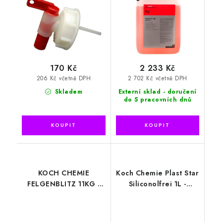
170 Kč
2 233 Kč
206 Kč včetně DPH
2 702 Kč včetně DPH
Skladem
Externí sklad - doručení
do 5 pracovních dnů
KOCH CHEMIE
Koch Chemie Plast Star
FELGENBLITZ 11KG -
Siliconolfrei 1L -
ČIŠTĚNÍ RÁFKU,
RENOVÁTOR NA
DEIRONIZACE
PNEUMATIKY, GUMA,
PLAST