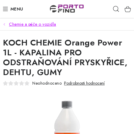
Přejít
Hleda
na
obsah
Chemie a péče o vozidla
CHEMIE A PÉČE O VOZIDLA
KOCH CHEMIE Orange Power
PŘÍSLUŠENSTVÍ A ND K AUTOMYČKÁM
1L - KAPALINA PRO
VYSOKOTLAKÉ A ČISTÍCÍ STROJE
ODSTRAŇOVÁNÍ PRYSKYŘICE,
DEHTU, GUMY
VYSAVAČE, TEPOVAČE
Neohodnoceno
Podrobnosti hodnocení
PŘÍSLUŠENSTVÍ
DOMÁCNOST A ZAHRADA
CHEMIE - BEZKONTAKTNÍ MYČKY