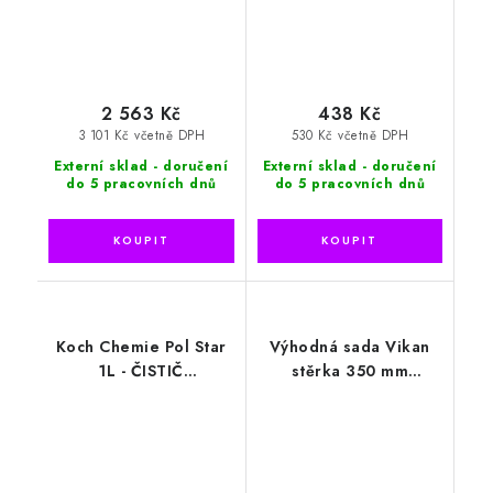
2 563 Kč
438 Kč
3 101 Kč včetně DPH
530 Kč včetně DPH
Externí sklad - doručení
Externí sklad - doručení
do 5 pracovních dnů
do 5 pracovních dnů
Koch Chemie Pol Star
Výhodná sada Vikan
1L - ČISTIČ
stěrka 350 mm
ČALOUNĚNÍ
(707852) + Feniks Car
Cosmetics Glass Anti-
Fog + mikrovlákno
ZDARMA