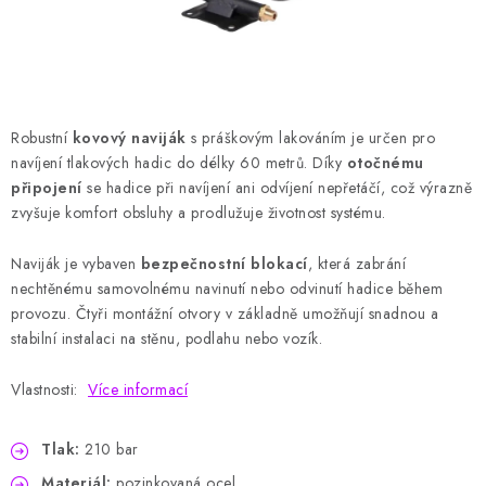
HODNOCENÍ OBCHODU
Naše služby
Jak nakupovat
O nás
Kontakty
Obchodní podmínky
Podmínky ochrany osobních údajů
Samoobslužné platební terminály
Robustní
kovový naviják
s práškovým lakováním je určen pro
navíjení tlakových hadic do délky 60 metrů. Díky
otočnému
připojení
se hadice při navíjení ani odvíjení nepřetáčí, což výrazně
zvyšuje komfort obsluhy a prodlužuje životnost systému.
Naviják je vybaven
bezpečnostní blokací
, která zabrání
nechtěnému samovolnému navinutí nebo odvinutí hadice během
provozu. Čtyři montážní otvory v základně umožňují snadnou a
stabilní instalaci na stěnu, podlahu nebo vozík.
Vlastnosti:
Více informací
Tlak:
210 bar
Materiál:
pozinkovaná ocel