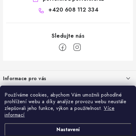
+420 608 112 334
Z
á
Informace pro vás
p
a
Naše služby
Sortiment
Používáme cookies, abychom Vám umožnili pohodlné
t
prohlížení webu a díky analýze provozu webu neustále
Jak nakupovat
í
Chemie a péče o vozidla
zlepšovali jeho funkce, výkon a použitelnost.
Více
Nejprodávanější
O nás
informací
Příslušenství a ND k automyčkám
Kartáč Turbo (různé průměry)
Přijímáme online platby
Kontakty
Detailing
Nastavení
Čerpadlo CAT 350