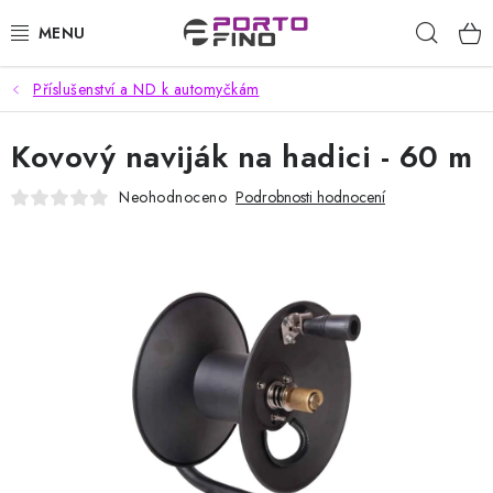
Přejít
Hleda
na
obsah
Příslušenství a ND k automyčkám
CHEMIE A PÉČE O VOZIDLA
Kovový naviják na hadici - 60 m
PŘÍSLUŠENSTVÍ A ND K AUTOMYČKÁM
Neohodnoceno
Podrobnosti hodnocení
VYSOKOTLAKÉ A ČISTÍCÍ STROJE
VYSAVAČE, TEPOVAČE
PŘÍSLUŠENSTVÍ
DOMÁCNOST A ZAHRADA
CHEMIE - BEZKONTAKTNÍ MYČKY