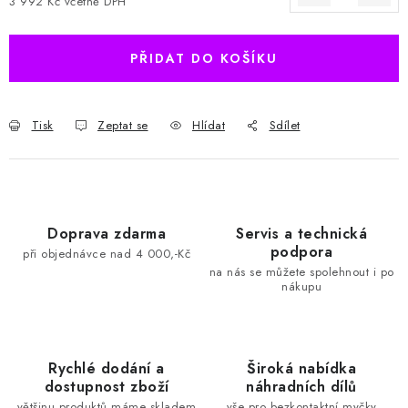
3 992 Kč včetně DPH
Měrná cena:
PŘIDAT DO KOŠÍKU
Tisk
Zeptat se
Hlídat
Sdílet
Doprava zdarma
Servis a technická
podpora
při objednávce nad 4 000,-Kč
na nás se můžete spolehnout i po
nákupu
Rychlé dodání a
Široká nabídka
dostupnost zboží
náhradních dílů
většinu produktů máme skladem
vše pro bezkontaktní myčky