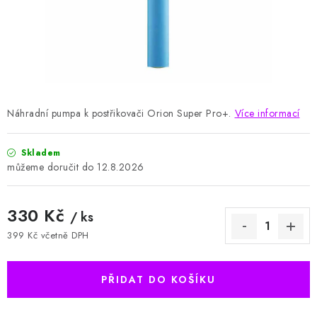
HODNOCENÍ OBCHODU
Naše služby
Jak nakupovat
O nás
Kontakty
Obchodní podmínky
Podmínky ochrany osobních údajů
Samoobslužné platební terminály
Náhradní pumpa k postřikovači Orion Super Pro+.
Více informací
Skladem
12.8.2026
330 Kč
/ ks
399 Kč včetně DPH
Měrná cena:
PŘIDAT DO KOŠÍKU