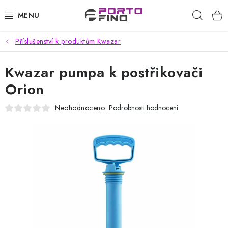
Přejít
Hleda
na
obsah
Příslušenství k produktům Kwazar
CHEMIE A PÉČE O VOZIDLA
Kwazar pumpa k postřikovači
PŘÍSLUŠENSTVÍ A ND K AUTOMYČKÁM
Orion
VYSOKOTLAKÉ A ČISTÍCÍ STROJE
Neohodnoceno
Podrobnosti hodnocení
VYSAVAČE, TEPOVAČE
PŘÍSLUŠENSTVÍ
DOMÁCNOST A ZAHRADA
CHEMIE - BEZKONTAKTNÍ MYČKY