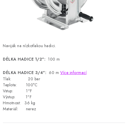
HODNOCENÍ OBCHODU
Naše služby
Jak nakupovat
O nás
Kontakty
Obchodní podmínky
Podmínky ochrany osobních údajů
Samoobslužné platební terminály
Naviják na nízkotlakou hadici.
DÉLKA HADICE 1/2":
100
m
DÉLKA HADICE 3/4":
60
m
Více informací
Tlak: 20 bar
Teplota: 100°C
Vstup: 1"F
Výstup: 1"F
Hmotnost: 36 kg
Materiál: nerez