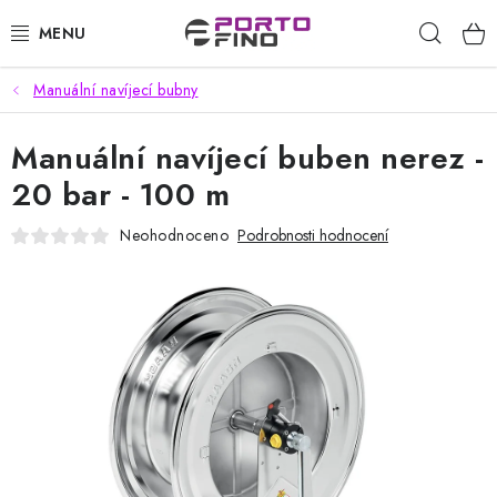
Přejít
Hleda
na
obsah
Manuální navíjecí bubny
CHEMIE A PÉČE O VOZIDLA
Manuální navíjecí buben nerez -
PŘÍSLUŠENSTVÍ A ND K AUTOMYČKÁM
20 bar - 100 m
VYSOKOTLAKÉ A ČISTÍCÍ STROJE
Neohodnoceno
Podrobnosti hodnocení
VYSAVAČE, TEPOVAČE
PŘÍSLUŠENSTVÍ
DOMÁCNOST A ZAHRADA
CHEMIE - BEZKONTAKTNÍ MYČKY