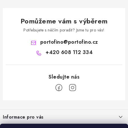
Pomůžeme vám s výběrem
Potřebujete s něčím poradit? Jsme tu pro vás!
portofino
@
portofino.cz
+420 608 112 334
Z
á
Informace pro vás
p
a
Naše služby