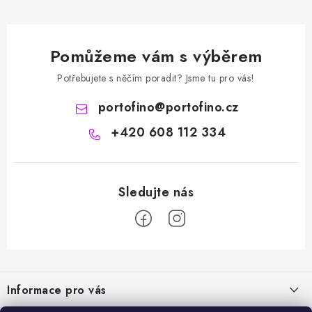
Pomůžeme vám s výběrem
Potřebujete s něčím poradit? Jsme tu pro vás!
portofino
@
portofino.cz
+420 608 112 334
Z
á
Informace pro vás
p