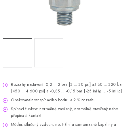
HODNOCENÍ OBCHODU
Naše služby
Jak nakupovat
O nás
Kontakty
Obchodní podmínky
Podmínky ochrany osobních údajů
Samoobslužné platební terminály
Rozsahy nastavení: 0,2 ... 2 bar [3 ... 30 psi] až 30 ... 320 bar
[450 ... 4 600 psi] a -0,85 ... -0,15 bar [-25 inHg ... -5 inHg]
Opakovatelnost spínacího bodu: ≤ 2 % rozsahu
Spínací funkce: normálně zavřený, normálně otevřený nebo
přepínací kontakt
Média: stlačený vzduch, neutrální a samomazné kapaliny a