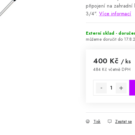
připojení na zahradní 
3/4".
Více informací
Externí sklad - doruče
17.8.
400 Kč
/ ks
484 Kč včetně DPH
Měrná cena:
Tisk
Zeptat se