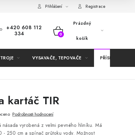
Samoobslužné platební terminály
Přihlášení
Registrace
Prázdný
+420 608 112
334
NÁKUPNÍ
košík
KOŠÍK
STROJE
VYSAVAČE, TEPOVAČE
PŘÍSLUŠENSTVÍ
 kartáč TIR
oceno
Podrobnosti hodnocení
á násada vyrobená z velmi pevného hliníku. Má
0 - 250 cm a spínač průtoku vody. Možnost