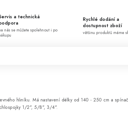
Servis a technická
Rychlé dodání a
podpora
dostupnost zboží
na nás se můžete spolehnout i po
většinu produktů máme 
nákupu
pevného hliníku. Má nastavení délky od 140 - 250 cm a spína
chlospojky 1/2", 5/8", 3/4".