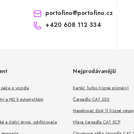
portofino
@
portofino.cz
+420 608 112 334
ent
Nejprodávanější
 péče o vozidla
Kartáč Turbo (různé průměry)
ství a ND k automyčkám
Čerpadlo CAT 350
Napěňovač žlutý 1l (různé vstupy
ké a čistící stroje, odvlhčovače
Hlava čerpadla CAT 5CP
, tepovače
Chromová zátka čerpadla CAT 