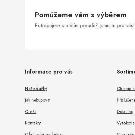
Pomůžeme vám s výběrem
Potřebujete s něčím poradit? Jsme tu pro vás!
Z
á
Informace pro vás
Sortim
p
a
Naše služby
Chemie a
t
Jak nakupovat
Příslušen
í
O nás
Detailing
Kontakty
Vysokotla
Obchodní podmínky
Vysavače