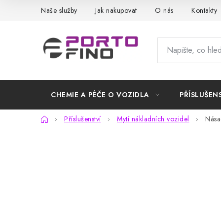
Přejít
Naše služby
Jak nakupovat
O nás
Kontakty
na
obsah
CHEMIE A PÉČE O VOZIDLA
PŘÍSLUŠEN
Domů
Příslušenství
Mytí nákladních vozidel
Nása