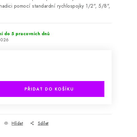
hadici pomocí standardní rychlospojky 1/2", 5/8",
ní do 5 pracovních dnů
2026
PŘIDAT DO KOŠÍKU
Hlídat
Sdílet