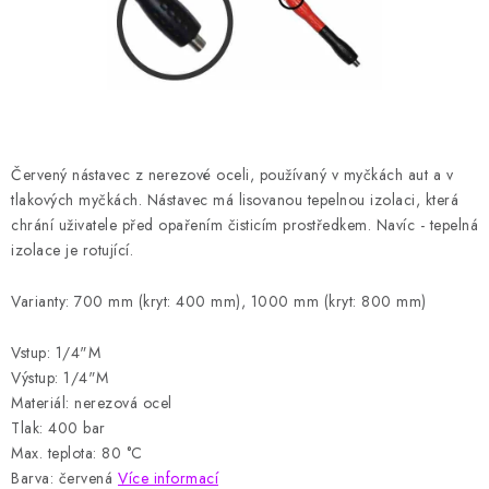
HODNOCENÍ OBCHODU
Naše služby
Jak nakupovat
O nás
Kontakty
Obchodní podmínky
Podmínky ochrany osobních údajů
Samoobslužné platební terminály
Červený nástavec z nerezové oceli, používaný v myčkách aut a v
tlakových myčkách.
Nástavec má lisovanou tepelnou izolaci, která
chrání uživatele před opařením čisticím prostředkem.
Navíc - tepelná
izolace je rotující.
Varianty: 700 mm (kryt: 400 mm), 1000 mm (kryt: 800 mm)
Vstup: 1/4"M
Výstup: 1/4"M
Materiál: nerezová ocel
Tlak: 400 bar
Max. teplota: 80 °C
Barva: červená
Více informací