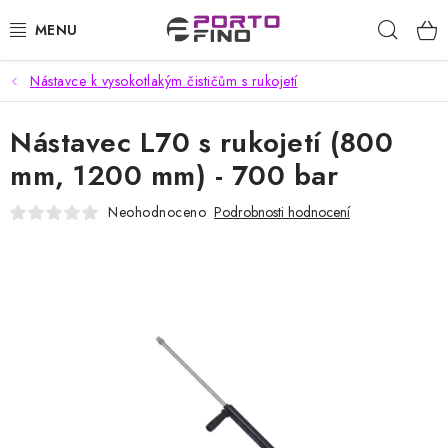
Přejít
Hleda
na
obsah
Nástavce k vysokotlakým čističům s rukojetí
CHEMIE A PÉČE O VOZIDLA
Nástavec L70 s rukojetí (800
PŘÍSLUŠENSTVÍ A ND K AUTOMYČKÁM
mm, 1200 mm) - 700 bar
VYSOKOTLAKÉ A ČISTÍCÍ STROJE
Neohodnoceno
Podrobnosti hodnocení
VYSAVAČE, TEPOVAČE
PŘÍSLUŠENSTVÍ
DOMÁCNOST A ZAHRADA
CHEMIE - BEZKONTAKTNÍ MYČKY