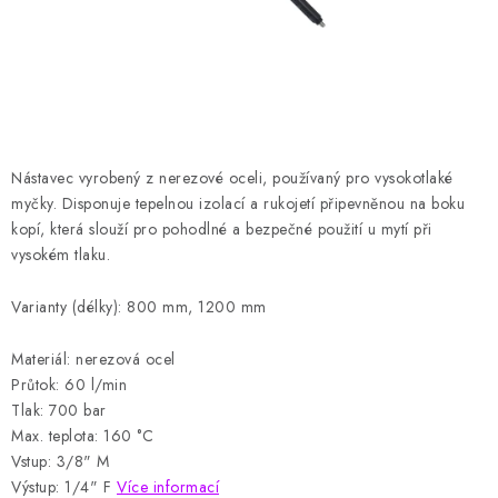
HODNOCENÍ OBCHODU
Naše služby
Jak nakupovat
O nás
Kontakty
Obchodní podmínky
Podmínky ochrany osobních údajů
Samoobslužné platební terminály
Nástavec vyrobený z nerezové oceli, používaný pro vysokotlaké
myčky.
Disponuje tepelnou izolací a rukojetí připevněnou na boku
kopí, která slouží pro pohodlné a bezpečné použití u mytí při
vysokém tlaku.
Varianty (délky): 800 mm, 1200 mm
Materiál: nerezová ocel
Průtok: 60 l/min
Tlak: 700 bar
Max. teplota: 160 °C
Vstup: 3/8" M
Výstup: 1/4" F
Více informací