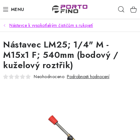
Přejít
Hleda
na
obsah
Nástavce k vysokotlakým čističům s rukojetí
CHEMIE A PÉČE O VOZIDLA
Nástavec LM25; 1/4" M -
PŘÍSLUŠENSTVÍ A ND K AUTOMYČKÁM
M15x1 F; 540mm (bodový /
VYSOKOTLAKÉ A ČISTÍCÍ STROJE
kuželový roztřik)
VYSAVAČE, TEPOVAČE
Neohodnoceno
Podrobnosti hodnocení
PŘÍSLUŠENSTVÍ
DOMÁCNOST A ZAHRADA
CHEMIE - BEZKONTAKTNÍ MYČKY