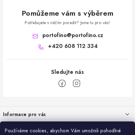
Pomůžeme vám s výběrem
Potřebujete s něčím poradit? Jsme tu pro vás!
portofino
@
portofino.cz
+420 608 112 334
Z
á
Informace pro vás
p
a
Naše služby
Sortiment
Používáme cookies, abychom Vám umožnili pohodlné
t