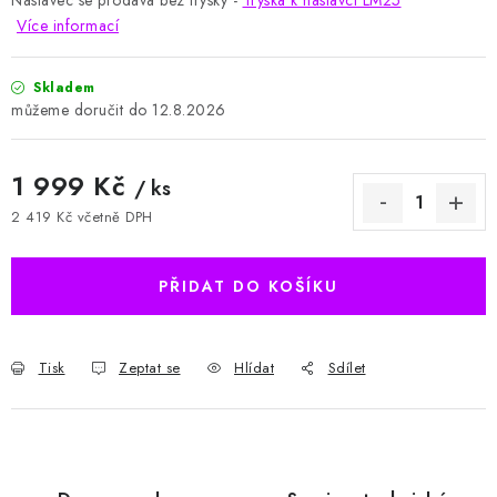
Nástavec se prodává bez trysky -
Tryska k nástavci LM25
Více informací
Skladem
12.8.2026
1 999 Kč
/ ks
2 419 Kč včetně DPH
Měrná cena:
PŘIDAT DO KOŠÍKU
Tisk
Zeptat se
Hlídat
Sdílet