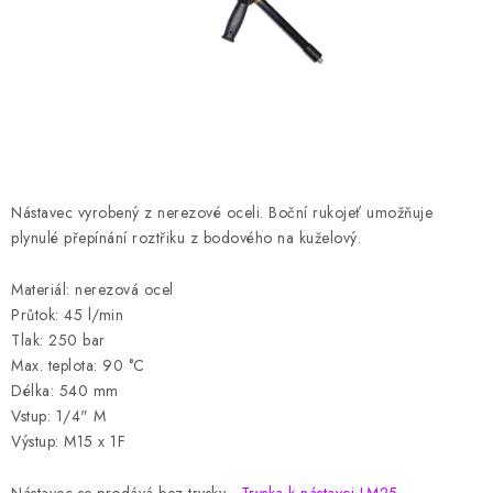
HODNOCENÍ OBCHODU
Naše služby
Jak nakupovat
O nás
Kontakty
Obchodní podmínky
Podmínky ochrany osobních údajů
Samoobslužné platební terminály
Nástavec vyrobený z nerezové oceli.
Boční rukojeť umožňuje
plynulé přepínání roztřiku z bodového na kuželový.
Materiál: nerezová ocel
Průtok: 45 l/min
Tlak: 250 bar
Max. teplota: 90 °C
Délka: 540 mm
Vstup: 1/4" M
Výstup: M15 x 1F