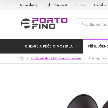
Přejít
Naše služby
Jak nakupovat
O nás
Kontakty
na
obsah
CHEMIE A PÉČE O VOZIDLA
PŘÍSLUŠEN
Domů
Příslušenství a ND k automyčkám
Kovový navij