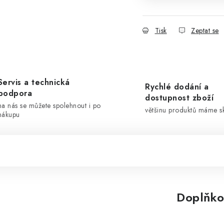
Tisk
Zeptat se
Servis a technická
Rychlé dodání a
podpora
dostupnost zboží
na nás se můžete spolehnout i po
většinu produktů máme 
nákupu
Doplňko