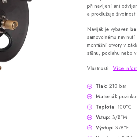
při navíjení ani odvíj
a prodlužuje životnost
Naviják je vybaven
be
samovolnému navinutí 
montážní otvory v zákl
stěnu, podlahu nebo v
Vlastnosti:
Více infor
Tlak:
210 bar
Materiál:
pozinko
Teplota:
100°C
Vstup:
3/8"M
Výstup:
3/8"F