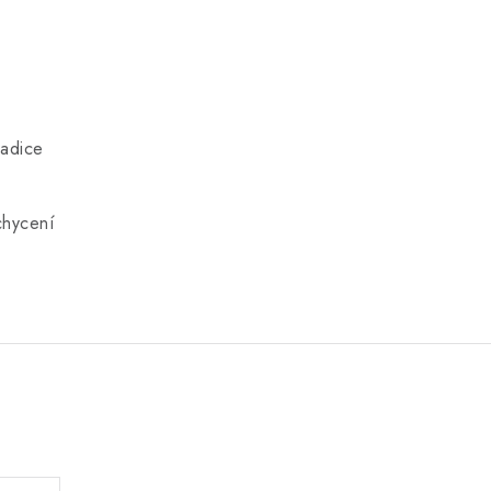
adice
chycení
.