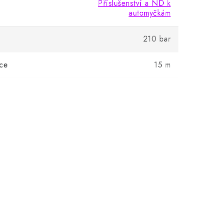
Příslušenství a ND k
automyčkám
210 bar
ice
15 m