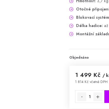
Hmotnost:
3,7 kg
Otočné připojen
Blokovací systém
Délka hadice:
až
Montážní základ
Objednáno
1 499 Kč
/ k
1 814 Kč včetně DPH
Měrná cena: