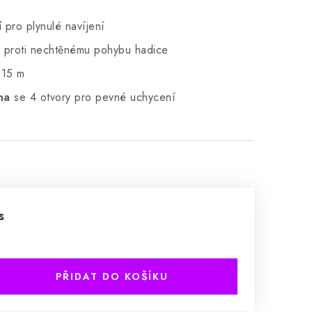
í
pro plynulé navíjení
proti nechtěnému pohybu hadice
 15 m
na
se 4 otvory pro pevné uchycení
s
PŘIDAT DO KOŠÍKU