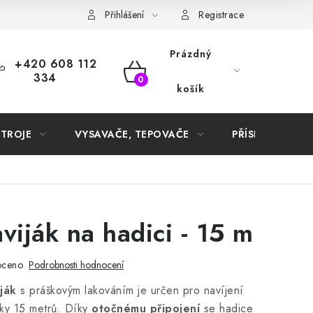
Samoobslužné platební terminály
Přihlášení
Registrace
Prázdný
+420 608 112
334
NÁKUPNÍ
košík
KOŠÍK
STROJE
VYSAVAČE, TEPOVAČE
PŘÍSLUŠENSTVÍ
viják na hadici - 15 m
oceno
Podrobnosti hodnocení
ják
s práškovým lakováním je určen pro navíjení
lky 15 metrů. Díky
otočnému připojení
se hadice