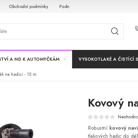
Obchodní podmínky
Podmínky ochrany osobních údajů
STVÍ A ND K AUTOMYČKÁM
VYSOKOTLAKÉ A ČISTÍCÍ 
ák na hadici - 15 m
Kovový na
Neohodn
Robustní
kovový navi
tlakových hadic do dé