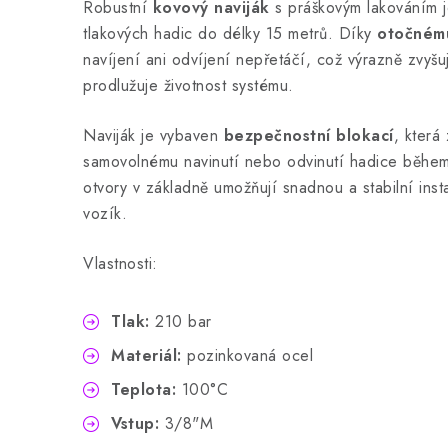
Robustní
kovový naviják
s práškovým lakováním j
tlakových hadic do délky 15 metrů. Díky
otočnému
navíjení ani odvíjení nepřetáčí, což výrazně zvyšu
prodlužuje životnost systému.
Naviják je vybaven
bezpečnostní blokací
, která
samovolnému navinutí nebo odvinutí hadice během
otvory v základně umožňují snadnou a stabilní inst
vozík.
Vlastnosti:
Tlak:
210 bar
Materiál:
pozinkovaná ocel
Teplota:
100°C
Vstup:
3/8"M