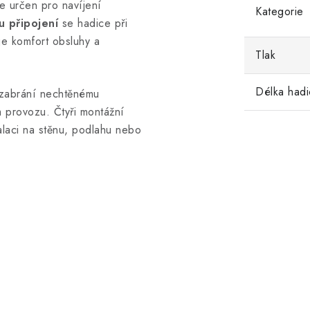
e určen pro navíjení
Kategorie
 připojení
se hadice při
je komfort obsluhy a
Tlak
Délka had
 zabrání nechtěnému
 provozu. Čtyři montážní
alaci na stěnu, podlahu nebo