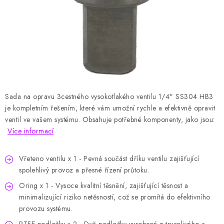
HODNOCENÍ OBCHODU
Naše služby
Jak nakupovat
O nás
Kontakty
Obchodní podmínky
Podmínky ochrany osobních údajů
Samoobslužné platební terminály
Sada na opravu 3cestného vysokotlakého ventilu 1/4" SS304 HB3
je kompletním řešením, které vám umožní rychle a efektivně opravit
ventil ve vašem systému. Obsahuje potřebné komponenty, jako jsou:
Více informací
Vřeteno ventilu x 1 - Pevná součást dříku ventilu zajišťující
spolehlivý provoz a přesné řízení průtoku.
Oring x 1 - Vysoce kvalitní těsnění, zajišťující těsnost a
minimalizující riziko netěsností, což se promítá do efektivního
provozu systému.