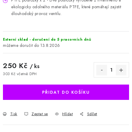
PTFE podložky x 2 - Dvě podložky vyrobené z trvanlivého a
ekologicky odolného materiálu PTFE, které pomáhají zajistit
dlouhodobý provoz ventilu.
Externí sklad - doručení do 5 pracovních dnů
13.8.2026
250 Kč
/ ks
303 Kč včetně DPH
Měrná cena:
PŘIDAT DO KOŠÍKU
Tisk
Zeptat se
Hlídat
Sdílet