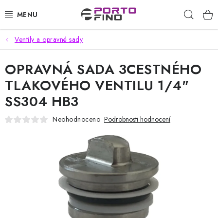
Přejít
Hleda
na
obsah
Ventily a opravné sady
CHEMIE A PÉČE O VOZIDLA
OPRAVNÁ SADA 3CESTNÉHO
PŘÍSLUŠENSTVÍ A ND K AUTOMYČKÁM
TLAKOVÉHO VENTILU 1/4"
VYSOKOTLAKÉ A ČISTÍCÍ STROJE
SS304 HB3
VYSAVAČE, TEPOVAČE
Neohodnoceno
Podrobnosti hodnocení
PŘÍSLUŠENSTVÍ
DOMÁCNOST A ZAHRADA
CHEMIE - BEZKONTAKTNÍ MYČKY