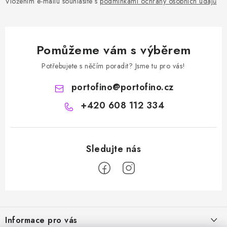
Vložením e-mailu souhlasíte s
podmínkami ochrany osobních údajů
Pomůžeme vám s výběrem
Potřebujete s něčím poradit? Jsme tu pro vás!
portofino
@
portofino.cz
+420 608 112 334
Z
á
Informace pro vás
p