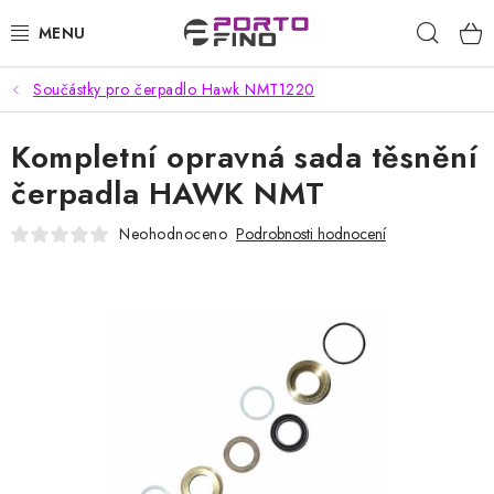
Přejít
Hleda
na
obsah
Součástky pro čerpadlo Hawk NMT1220
CHEMIE A PÉČE O VOZIDLA
Kompletní opravná sada těsnění
PŘÍSLUŠENSTVÍ A ND K AUTOMYČKÁM
čerpadla HAWK NMT
VYSOKOTLAKÉ A ČISTÍCÍ STROJE
Neohodnoceno
Podrobnosti hodnocení
VYSAVAČE, TEPOVAČE
PŘÍSLUŠENSTVÍ
DOMÁCNOST A ZAHRADA
CHEMIE - BEZKONTAKTNÍ MYČKY