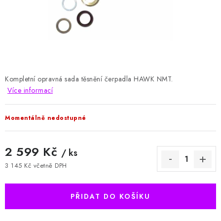
HODNOCENÍ OBCHODU
Naše služby
Jak nakupovat
O nás
Kontakty
Obchodní podmínky
Podmínky ochrany osobních údajů
Samoobslužné platební terminály
Kompletní opravná sada těsnění čerpadla HAWK NMT.
Více informací
Momentálně nedostupné
2 599 Kč
/ ks
3 145 Kč včetně DPH
Měrná cena:
PŘIDAT DO KOŠÍKU