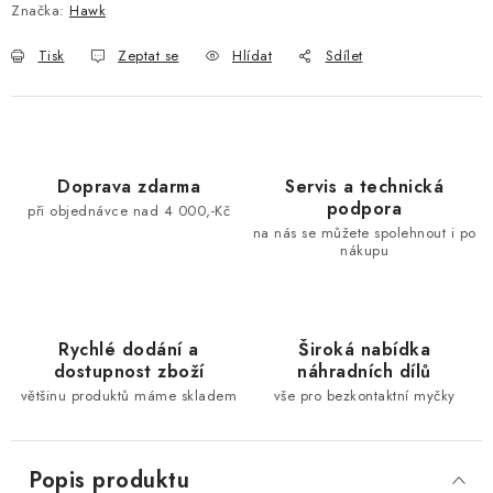
Značka:
Hawk
Tisk
Zeptat se
Hlídat
Sdílet
Doprava zdarma
Servis a technická
podpora
při objednávce nad 4 000,-Kč
na nás se můžete spolehnout i po
nákupu
Rychlé dodání a
Široká nabídka
dostupnost zboží
náhradních dílů
většinu produktů máme skladem
vše pro bezkontaktní myčky
Popis produktu