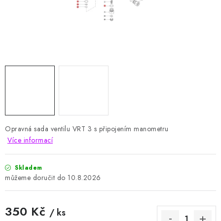
HODNOCENÍ OBCHODU
Naše služby
Jak nakupovat
O nás
Kontakty
Obchodní podmínky
Podmínky ochrany osobních údajů
Samoobslužné platební terminály
Opravná sada ventilu VRT 3 s připojením manometru
Více informací
Skladem
10.8.2026
350 Kč
/ ks