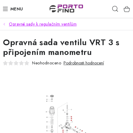
Přejít
Hleda
na
obsah
Opravné sady k regulačním ventilům
CHEMIE A PÉČE O VOZIDLA
Opravná sada ventilu VRT 3 s
PŘÍSLUŠENSTVÍ A ND K AUTOMYČKÁM
připojením manometru
VYSOKOTLAKÉ A ČISTÍCÍ STROJE
Neohodnoceno
Podrobnosti hodnocení
VYSAVAČE, TEPOVAČE
PŘÍSLUŠENSTVÍ
DOMÁCNOST A ZAHRADA
CHEMIE - BEZKONTAKTNÍ MYČKY